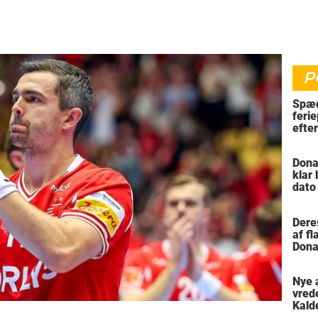
P
Spæd
ferie
efte
bil
Dona
klar
dato
vil 
Dere
af f
Dona
trus
Nye 
vred
Kald
meni