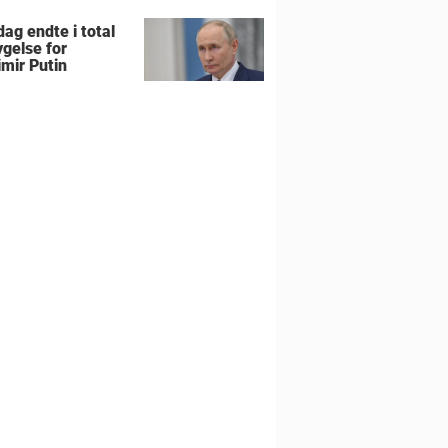
ag endte i total
gelse for
imir Putin