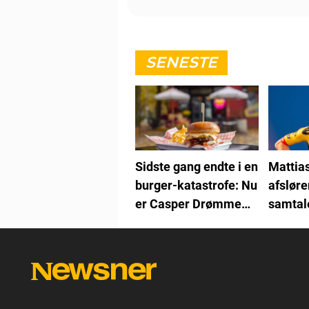
SENESTE
Sidste gang endte i en
Mattia
burger-katastrofe: Nu
afsløre
er Casper Drømme
samtal
tilbage
Vingeg
kan ikk