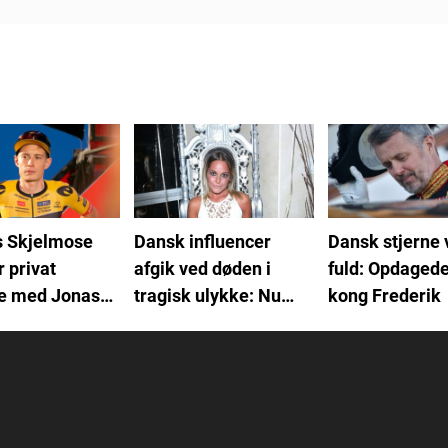
s Skjelmose
Dansk influencer
Dansk stjerne 
r privat
afgik ved døden i
fuld: Opdagede
e med Jonas
tragisk ulykke: Nu
kong Frederik
aard: "Jerg
reagerer Amalie
e.."
Szigethy