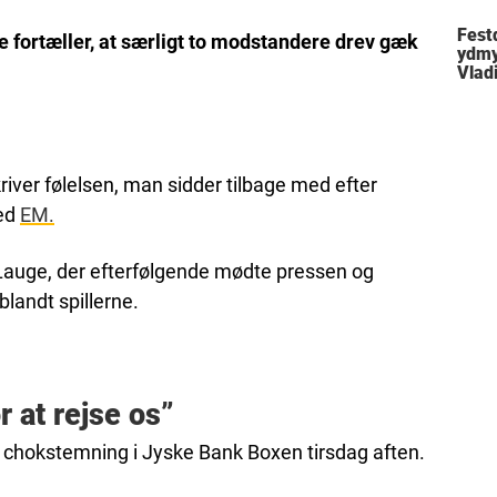
Festd
fortæller, at særligt to modstandere drev gæk
ydmy
Vlad
kriver følelsen, man sidder tilbage med efter
ved
EM.
Lauge, der efterfølgende mødte pressen og
blandt spillerne.
r at rejse os”
chokstemning i Jyske Bank Boxen tirsdag aften.