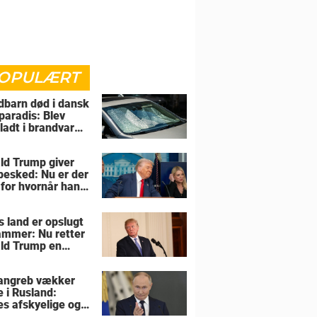
OPULÆRT
barn død i dansk
paradis: Blev
rladt i brandvarm
ld Trump giver
 besked: Nu er der
 for hvornår han
overtage Grønland
s land er opslugt
lammer: Nu retter
ld Trump en
sel mod allierede
angreb vækker
e i Rusland:
es afskyelige og
ngsløse