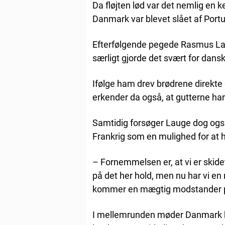
Da fløjten lød var det nemlig en 
Danmark var blevet slået af Portu
Efterfølgende pegede Rasmus La
særligt gjorde det svært for dans
Ifølge ham drev brødrene direkte
erkender da også, at gutterne ha
Samtidig forsøger Lauge dog og
Frankrig som en mulighed for at h
– Fornemmelsen er, at vi er skidetr
på det her hold, men nu har vi en m
kommer en mægtig modstander på t
I mellemrunden møder Danmark ho