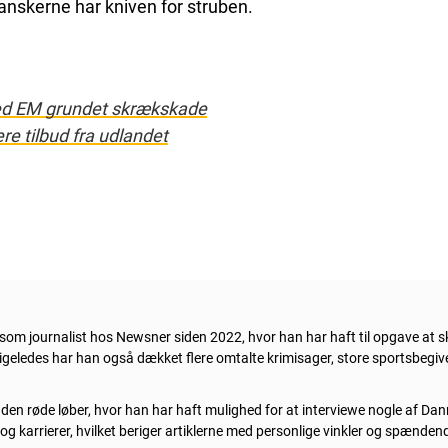
danskerne har kniven for struben.
ed EM grundet skrækskade
ere tilbud fra udlandet
om journalist hos Newsner siden 2022, hvor han har haft til opgave at sk
 Ligeledes har han også dækket flere omtalte krimisager, store sportsbe
å den røde løber, hvor han har haft mulighed for at interviewe nogle af Dan
v og karrierer, hvilket beriger artiklerne med personlige vinkler og spænde