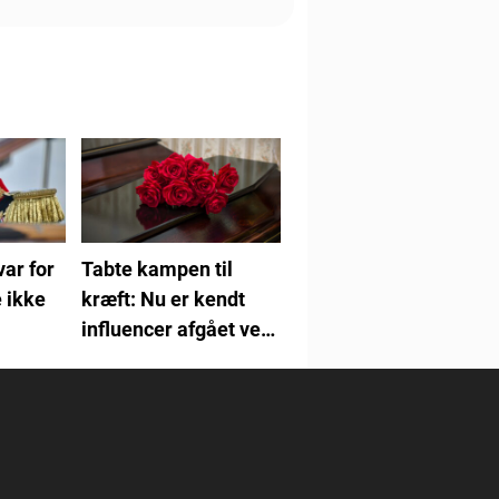
var for
Tabte kampen til
 ikke
kræft: Nu er kendt
influencer afgået ved
døden