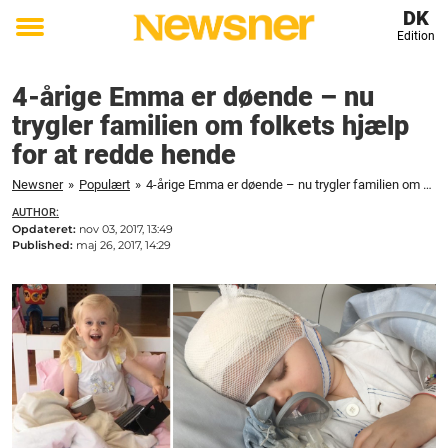
DK
Edition
Toggle
menu
4-årige Emma er døende – nu
trygler familien om folkets hjælp
for at redde hende
Newsner
»
Populært
»
4-årige Emma er døende – nu trygler familien om folkets hjælp for at redde hende
AUTHOR:
Opdateret:
nov 03, 2017, 13:49
Published:
maj 26, 2017, 14:29