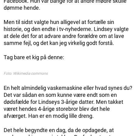
Facebook. Hun var bange for at andre mødre skulle
dømme hende.
Men til sidst valgte hun alligevel at fortælle sin
historie, og den endte i tv-nyhederne. Lindsey valgte
at dele det for at advare andre forældre om at lave
samme fejl, og det kan jeg virkelig godt forstå.
Tag bare et kig på denne:
Foto: Wikimedia commons
En helt almindelig vaskemaskine eller hvad synes du?
Det var sådan en som kunne være endt som en
dødsfælde for Lindseys 3-årige datter. Men takket
været hendes 4-årige storebror blev det hele
afværget. Han er en modig lille dreng.
Det hele begyndte en dag, da de opdagede, at