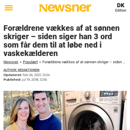
DK
Edition
Toggle
menu
Forældrene vækkes af at sønnen
skriger – siden siger han 3 ord
som får dem til at løbe ned i
vaskekælderen
Newsner
»
Populært
»
Forældrene vækkes af at sønnen skriger – siden siger han 3 ord som får dem til at løbe ned i vaskekælderen
AUTHOR: REDAKTIONEN
Opdateret:
feb 26, 2021, 12:04
Published:
jul 19, 2018, 12:56