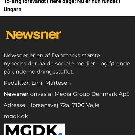
15-årig forsvandt i flere dage: Nu er hun fundet i
Ungarn
Newsner er en af Danmarks største
nyhedssider på de sociale medier – og førende
på underholdningsstoffet.
Redaktør: Emil Martesen
Newsner
drives af Media Group Denmark ApS
Adresse: Horsensvej 72a, 7100 Vejle
mgdk.dk