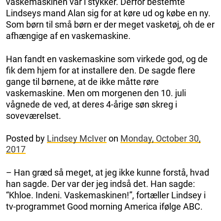
vaskemaskinen var i stykker. Derfor bestemte
Lindseys mand Alan sig for at køre ud og købe en ny.
Som børn til små børn er der meget vasketøj, oh de er
afhængige af en vaskemaskine.
Han fandt en vaskemaskine som virkede god, og de
fik dem hjem for at installere den. De sagde flere
gange til børnene, at de ikke måtte røre
vaskemaskine. Men om morgenen den 10. juli
vågnede de ved, at deres 4-årige søn skreg i
soveværelset.
Posted by
Lindsey McIver
on
Monday, October 30,
2017
– Han græd så meget, at jeg ikke kunne forstå, hvad
han sagde. Der var der jeg indså det. Han sagde:
“Khloe. Indeni. Vaskemaskinen!”, fortæller Lindsey i
tv-programmet Good morning America ifølge ABC.