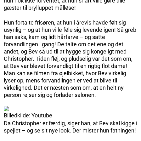
hun nok ikke forventet, at hun snart ville gøre alle
gæster til brylluppet målløse!
Hun fortalte frisøren, at hun i årevis havde følt sig
usynlig – og at hun ville føle sig levende igen! Så greb
han saks, kam og lidt hårfarve – og satte
forvandlingen i gang! De talte om det ene og det
andet, og Bev så ud til at hygge sig kongeligt med
Christopher. Tiden fløj, og pludselig var det som om,
at Bev var blevet forvandligt til en rigtig flot dame!
Man kan se filmen fra øjelbikket, hvor Bev virkelig
lyser op, mens forvandlingen er ved at blive til
virkelighed. Det er næsten som om, at en helt ny
person rejser sig og forlader salonen.
Billedkilde: Youtube
Da Christopher er færdig, siger han, at Bev skal kigge i
spejlet – og se sit nye look. Der mister hun fatningen!