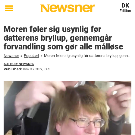
DK
Edition
Toggle
menu
Moren føler sig usynlig før
datterens bryllup, gennemgår
forvandling som gør alle målløse
Newsner
»
Populært
»
Moren føler sig usynlig før datterens bryllup, gennemgår forvandling som gør alle målløse
AUTHOR: NEWSNER
Published:
nov 03, 2017, 10:31