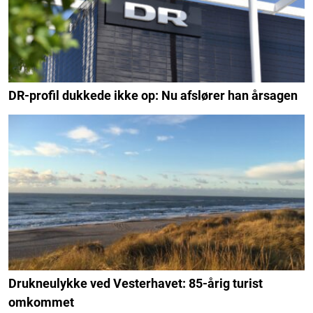
DR-profil dukkede ikke op: Nu afslører han årsagen
Drukneulykke ved Vesterhavet: 85-årig turist
omkommet