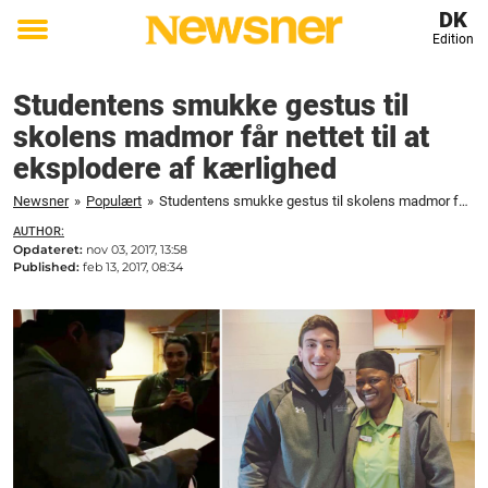
DK
Edition
Toggle
menu
Studentens smukke gestus til
skolens madmor får nettet til at
eksplodere af kærlighed
Newsner
»
Populært
»
Studentens smukke gestus til skolens madmor får nettet til at eksplodere af kærlighed
AUTHOR:
Opdateret:
nov 03, 2017, 13:58
Published:
feb 13, 2017, 08:34