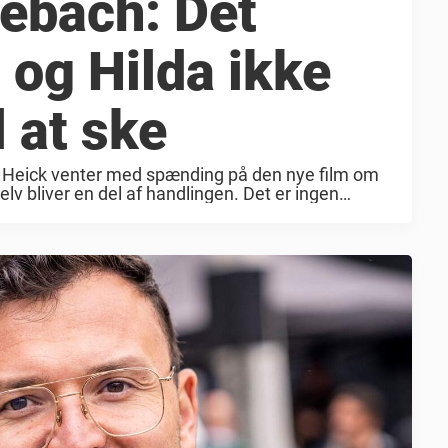
bach: Det
 og Hilda ikke
 at ske
a Heick venter med spænding på den nye film om
v bliver en del af handlingen. Det er ingen
 havde stor succes med ...