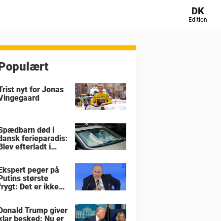
DK
Edition
Populært
Trist nyt for Jonas
Vingegaard
Spædbarn død i
dansk ferieparadis:
Blev efterladt i
brandvarm bil
Ekspert peger på
Putins største
frygt: Det er ikke
krigen i Ukraine
Donald Trump giver
klar besked: Nu er