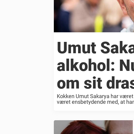
Umut Saka
alkohol: N
om sit dra
Kokken Umut Sakarya har været i
været ensbetydende med, at han 
der er helt anderledes for den 32