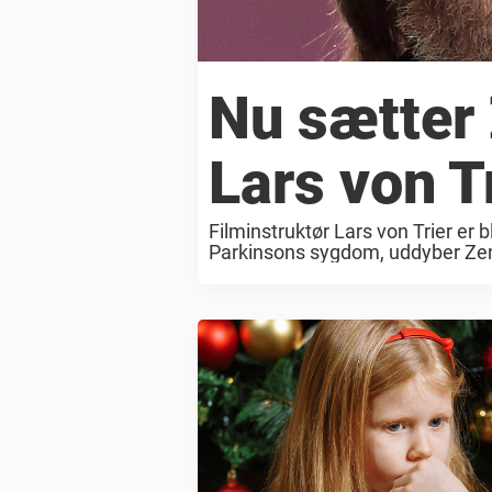
Nu sætter 
Lars von Tr
Filminstruktør Lars von Trier er b
Parkinsons sygdom, uddyber Zent
filminstruktør Lars von Triers tils