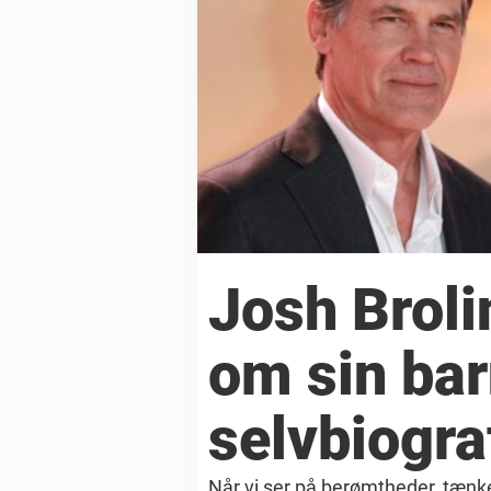
Josh Brolin
om sin ba
selvbiogra
Når vi ser på berømtheder, tænker 