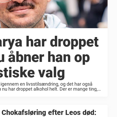
rya har droppet
u åbner han op
stiske valg
gennem en livsstilsændring, og det har også
nu har droppet alkohol helt. Der er mange ting,
-årige kok Umut ...
Chokafsløring efter Leos død: