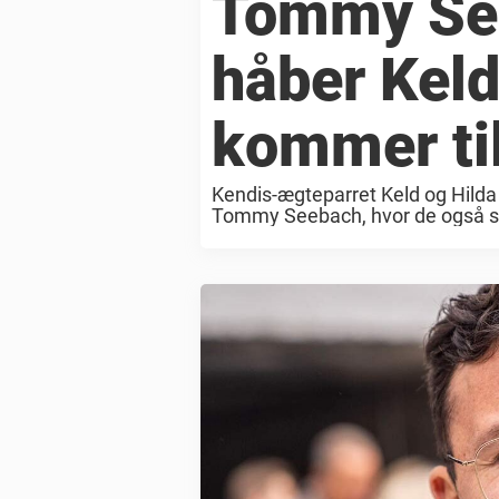
Tommy See
håber Keld
kommer til
Kendis-ægteparret Keld og Hild
Tommy Seebach, hvor de også sel
hemmelighed, at Tommy Seebach