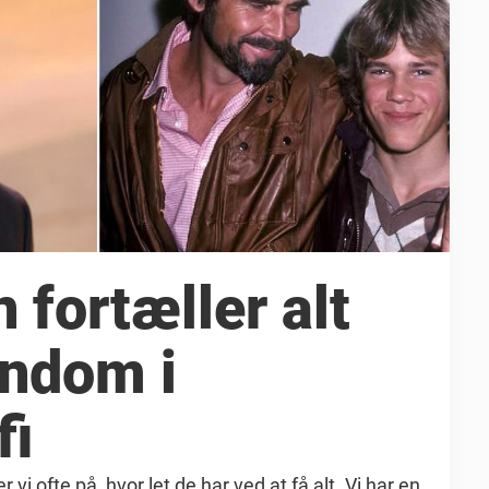
 fortæller alt
rndom i
fi
vi ofte på, hvor let de har ved at få alt. Vi har en