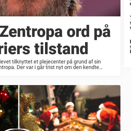
Zentropa ord på
iers tilstand
levet tilknyttet et plejecenter på grund af sin
ropa. Der var i går trist nyt om den kendte
tand, for her fremgik det ...