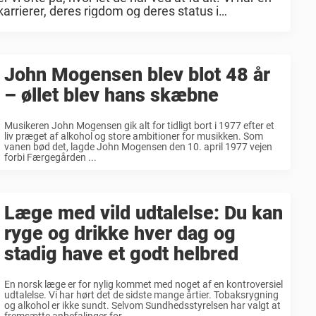
karrierer, deres rigdom og deres status i
John Mogensen blev blot 48 år
– øllet blev hans skæbne
Musikeren John Mogensen gik alt for tidligt bort i 1977 efter et
liv præget af alkohol og store ambitioner for musikken. Som
vanen bød det, lagde John Mogensen den 10. april 1977 vejen
forbi Færgegården ...
Læge med vild udtalelse: Du kan
ryge og drikke hver dag og
stadig have et godt helbred
En norsk læge er for nylig kommet med noget af en kontroversiel
udtalelse. Vi har hørt det de sidste mange årtier. Tobaksrygning
og alkohol er ikke sundt. Selvom Sundhedsstyrelsen har valgt at
fremsætte anbefalinger for ...