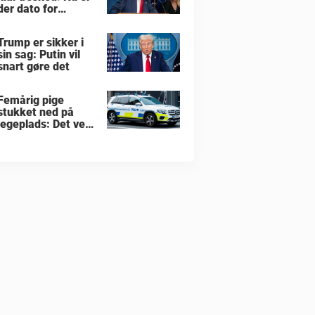
der dato for
hvornår han vil
overtage Grønland
Trump er sikker i
sin sag: Putin vil
snart gøre det
Femårig pige
stukket ned på
legeplads: Det ved
vi indtil nu