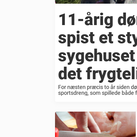
11-årig dø
spist et s
sygehuset 
det frygtel
For næsten præcis to år siden dø
sportsdreng, som spillede både f
writing on behalf of Robert J. ...