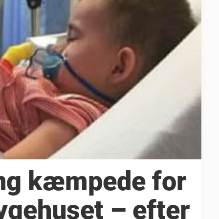
eng kæmpede for
sygehuset – efter