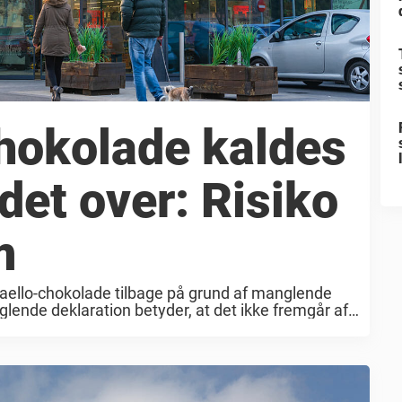
hokolade kaldes
ndet over: Risiko
m
faello-chokolade tilbage på grund af manglende
lende deklaration betyder, at det ikke fremgår af
lder en række allergener. Det oplyser Lidl
...