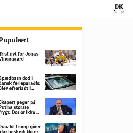
DK
Edition
Populært
Trist nyt for Jonas
Vingegaard
Spædbarn død i
dansk ferieparadis:
Blev efterladt i
brandvarm bil
Ekspert peger på
Putins største
frygt: Det er ikke
krigen i Ukraine
Donald Trump giver
klar besked: Nu er