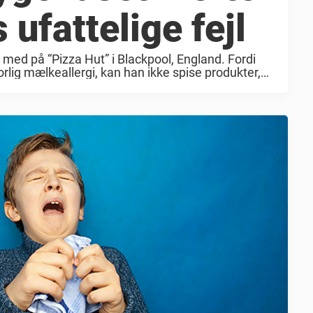
 ufattelige fejl
 med på “Pizza Hut” i Blackpool, England. Fordi
orlig mælkeallergi, kan han ikke spise produkter,
r, at familien må ...