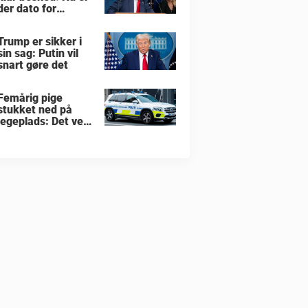
der dato for
hvornår han vil
overtage Grønland
Trump er sikker i
sin sag: Putin vil
snart gøre det
Femårig pige
stukket ned på
legeplads: Det ved
vi indtil nu