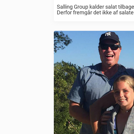
Salling Group kalder salat tilbage
Derfor fremgår det ikke af salate
altså, at man kan blive syg af at s