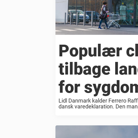
Populær c
tilbage la
for sygdo
Lidl Danmark kalder Ferrero Raf
dansk varedeklaration. Den mang
emballagen, at chokoladen indeho
Danmark i en pressemeddelelse. 