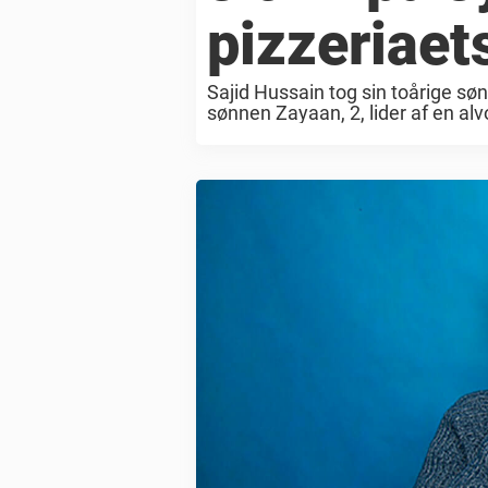
pizzeriaets
Sajid Hussain tog sin toårige søn
sønnen Zayaan, 2, lider af en alv
der indeholder mælk. Dette betyde