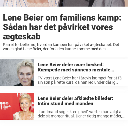
Lene Beier om familiens kamp:
Sådan har det påvirket vores
ægteskab
Parret fortæller nu, hvordan kampen har påvirket ægteskabet. Det
var en glad Lene Beier, der forleden kunne komme med den
opløftende besked, at der var bedring at spore hos parrets søn, der
længe har haft ...
Lene Beier deler svær besked:
Kæmpede med sønnens mentale
helbred
TV-vært Lene Beier har i årevis kæmpet for at få
sin søn på rette kurs, da han led under dårlig
trivsel. Selv om deres familieliv ser idyllisk ud på
overfladen, så er det ikke sådan, ...
Lene Beier deler afklædte billeder:
Intim stund med manden
‘Landmand søger kærlighed’-værten har valgt at
dele sit morgenritual. Der er rigtig mange måder,
man kan nyde sæsonen på. Nogen putter sig i
sofaen med et tæppe, varm kakao og en god film