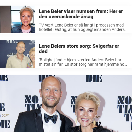
Lene Beier viser numsen frem: Her er
den overraskende årsag
TV-vært Lene Beier er så langt i processen med
hotellet i Østrig, at hun og ægtemanden Anders
Beier snart er klar til at åbne for booking. Der er
nok at se til for TV-værten Lene ...
Lene Beiers store sorg: Svigerfar er
død
‘Bolighaj finder hjem’-værten Anders Beier har
mistet sin far. En stor sorg har ramt hjemme hos
Lene og Anders Beier. Sidstnævnte har mistet sin
far. Det fortæller han i et ærligt opslag på
Instagram. – ...