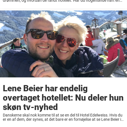
drømmen, og hvordan de fandt hotellet. Har du nogensinde haft en
drøm? Jeg taler selvfølgelig ikke om de yderst besynderlige scenarier,
der udspiller sig, ...
Lene Beier har endelig
overtaget hotellet: Nu deler hun
skøn tv-nyhed
Danskerne skal nok komme til at se en del til Hotel Edelweiss. Hvis du
er en af dem, der synes, at det bare er en fornøjelse at se Lene Beier i
diverse tv-programmer, så kommer ...