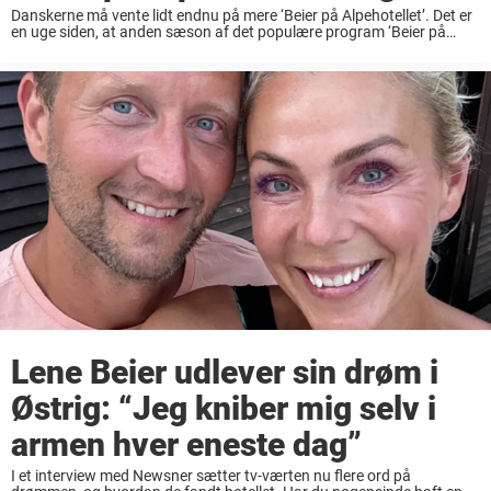
Danskerne må vente lidt endnu på mere ‘Beier på Alpehotellet’. Det er
en uge siden, at anden sæson af det populære program ‘Beier på
Alpehotellet’ fik premiere. Men hvis du havde håbet på at kunne ...
Lene Beier udlever sin drøm i
Østrig: “Jeg kniber mig selv i
armen hver eneste dag”
I et interview med Newsner sætter tv-værten nu flere ord på