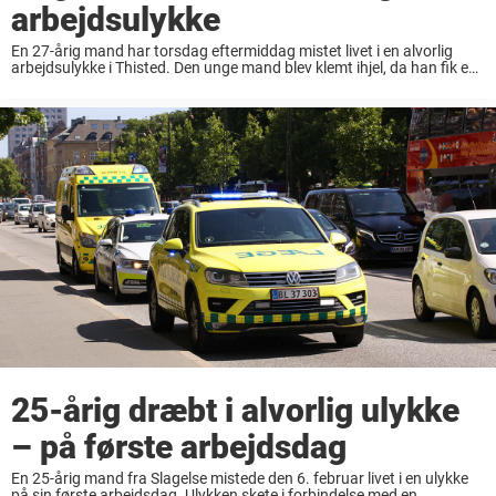
arbejdsulykke
En 27-årig mand har torsdag eftermiddag mistet livet i en alvorlig
arbejdsulykke i Thisted. Den unge mand blev klemt ihjel, da han fik en
cirka 250 kilo tung bigballe ned over sig. Det oplyser Midt- ...
25-årig dræbt i alvorlig ulykke
– på første arbejdsdag
En 25-årig mand fra Slagelse mistede den 6. februar livet i en ulykke
på sin første arbejdsdag. Ulykken skete i forbindelse med en