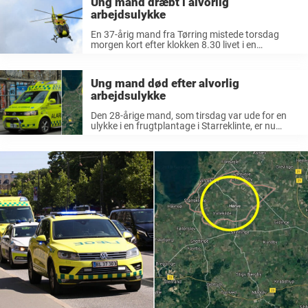
Ung mand dræbt i alvorlig
arbejdsulykke
En 37-årig mand fra Tørring mistede torsdag
morgen kort efter klokken 8.30 livet i en
arbejdsulykke i Taps ved Christiansfeld. Manden
var ansat i et firma, som var ved at fælde et stort
træ. Træet ...
Ung mand død efter alvorlig
arbejdsulykke
Den 28-årige mand, som tirsdag var ude for en
ulykke i en frugtplantage i Starreklinte, er nu
afgået ved døden. Den unge mand døde onsdag
eftermiddag. Det skriver sn.dk. – Han afgik
desværre ved døden ...