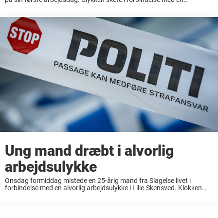
nedrivning af en landejendom uden for Lille Skensved ved Køge. Det
skriver ...
Ung mand dræbt i alvorlig
arbejdsulykke
Onsdag formiddag mistede en 25-årig mand fra Slagelse livet i
forbindelse med en alvorlig arbejdsulykke i Lille-Skensved. Klokken
10.26 modtog politiet en anmeldelse om, at den unge mand var blevet
påkørt af en gravemaskine. Det ...