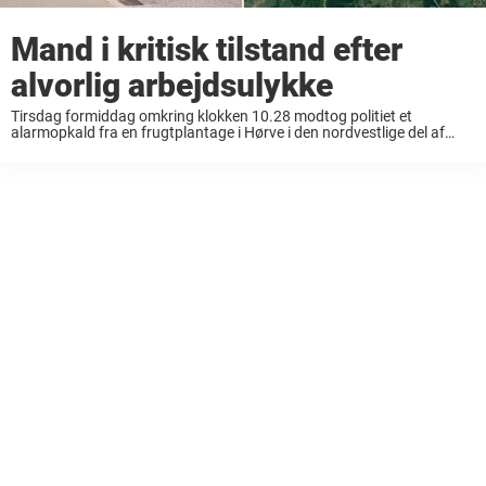
Mand i kritisk tilstand efter
alvorlig arbejdsulykke
Tirsdag formiddag omkring klokken 10.28 modtog politiet et
alarmopkald fra en frugtplantage i Hørve i den nordvestlige del af
Sjælland. Her var en 28-årig mand fra Polen, som arbejdede på
stedet, faldet ned og havde ...