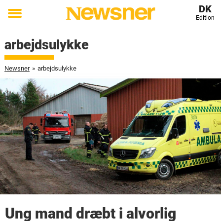
DK
Edition
Toggle
menu
arbejdsulykke
Newsner
»
arbejdsulykke
Ung mand dræbt i alvorlig