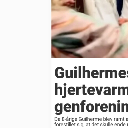
Guilhermes
hjertevarm
genforeni
Da 8-årige Guilherme blev ramt a
forestillet sig, at det skulle end