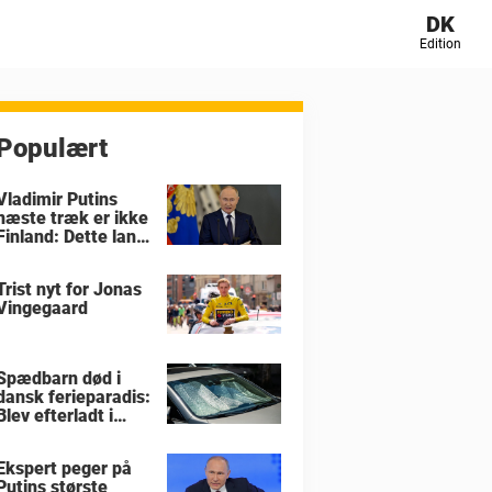
DK
Edition
Populært
Vladimir Putins
næste træk er ikke
Finland: Dette land
er i størst fare
Trist nyt for Jonas
Vingegaard
Spædbarn død i
dansk ferieparadis:
Blev efterladt i
brandvarm bil
Ekspert peger på
Putins største