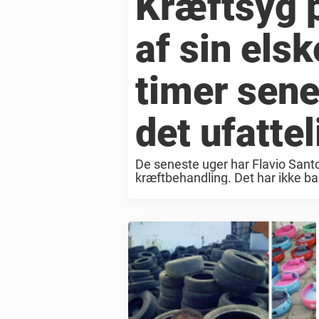
Kræftsyg p
af sin els
timer sene
det ufattel
De seneste uger har Flavio Santo
kræftbehandling. Det har ikke ba
været hårdt, især fordi han savne