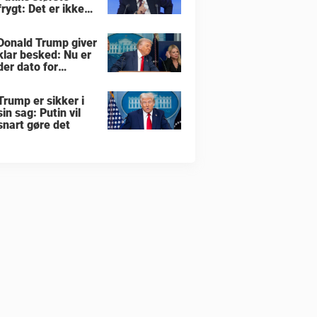
frygt: Det er ikke
krigen i Ukraine
Donald Trump giver
klar besked: Nu er
der dato for
hvornår han vil
overtage Grønland
Trump er sikker i
sin sag: Putin vil
snart gøre det