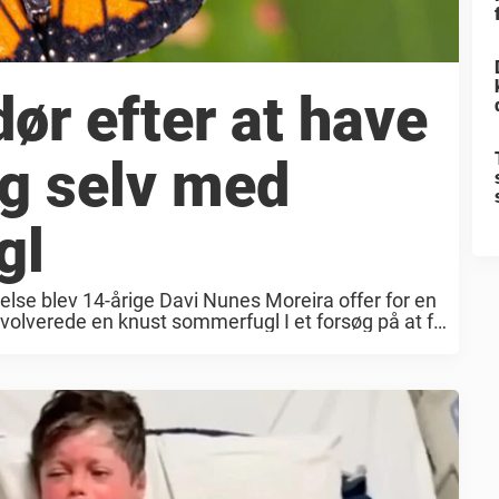
ør efter at have
sig selv med
gl
lse blev 14-årige Davi Nunes Moreira offer for en
involverede en knust sommerfugl I et forsøg på at få
g trend og sprøjtede ...