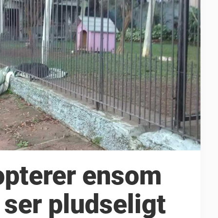
opterer ensom
ser pludseligt