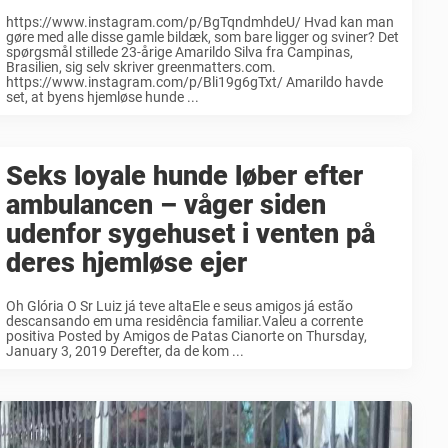
https://www.instagram.com/p/BgTqndmhdeU/ Hvad kan man
gøre med alle disse gamle bildæk, som bare ligger og sviner? Det
spørgsmål stillede 23-årige Amarildo Silva fra Campinas,
Brasilien, sig selv skriver greenmatters.com.
https://www.instagram.com/p/Bli19g6gTxt/ Amarildo havde
set, at byens hjemløse hunde ...
Seks loyale hunde løber efter
ambulancen – våger siden
udenfor sygehuset i venten på
deres hjemløse ejer
Oh Glória O Sr Luiz já teve altaEle e seus amigos já estão
descansando em uma residência familiar.Valeu a corrente
positiva Posted by Amigos de Patas Cianorte on Thursday,
January 3, 2019 Derefter, da de kom ...