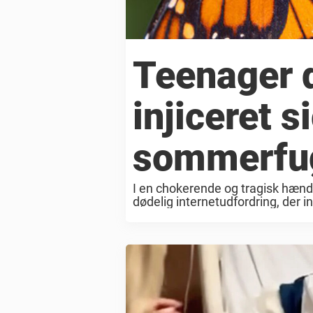
Teenager d
injiceret 
sommerfu
I en chokerende og tragisk hænde
dødelig internetudfordring, der 
opmærksomhed fulgte han en farli