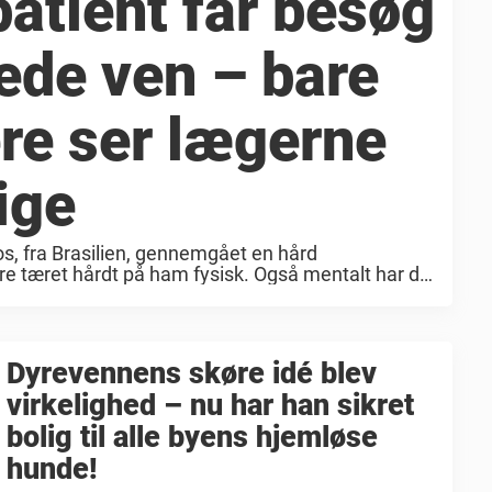
atient får besøg
kede ven – bare
re ser lægerne
ige
s, fra Brasilien, gennemgået en hård
re tæret hårdt på ham fysisk. Også mentalt har det
de en af sine bedste ...
Dyrevennens skøre idé blev
virkelighed – nu har han sikret
bolig til alle byens hjemløse
hunde!