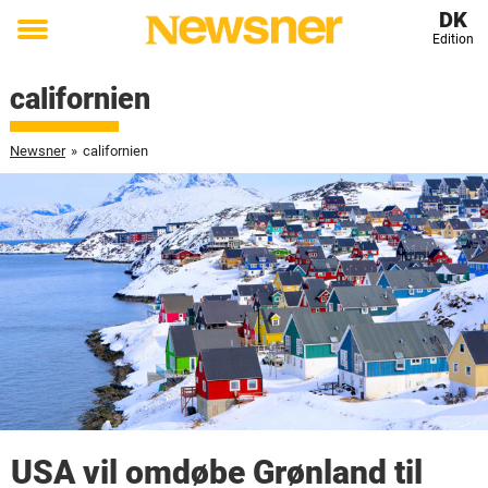
DK
Edition
Toggle
menu
californien
Newsner
»
californien
USA vil omdøbe Grønland til