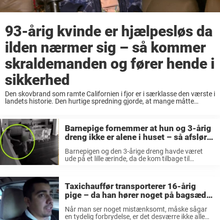
93-årig kvinde er hjælpesløs da
ilden nærmer sig – så kommer
skraldemanden og fører hende i
sikkerhed
Den skovbrand som ramte Californien i fjor er i særklasse den værste i
landets historie. Den hurtige spredning gjorde, at mange måtte
efterlade deres hjem uden at pakke og flere måtte sørgeligt nok
efterlade deres ...
Barnepige fornemmer at hun og 3-årig
dreng ikke er alene i huset – så afslører
filmen skræmmende sandhed
Barnepigen og den 3-årige dreng havde været
ude på et lille ærinde, da de kom tilbage til
familiens hus i Orange County, Californien. Men
lige da Jenna trådte ind i huset, kunne hun
fornemme, at ...
Taxichauffør transporterer 16-årig
pige – da han hører noget på bagsædet
ringer han straks til politiet
Når man ser noget mistænksomt, måske sågar
en tydelig forbrydelse, er det desværre ikke alle