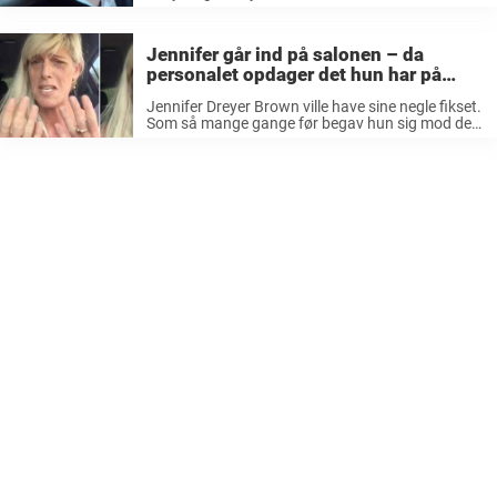
som standser og gør noget for at stoppe det.
Nogle lader det bare passere forbi som ingenting.
Men ikke taxichaufføren ...
Jennifer går ind på salonen – da
personalet opdager det hun har på
huden forlader hun straks stedet
Jennifer Dreyer Brown ville have sine negle fikset.
Som så mange gange før begav hun sig mod den
lokale skønhedssalon. Fordi det var en ulidelig
varm dag var det første gang længe, at Jennifer
havde ...