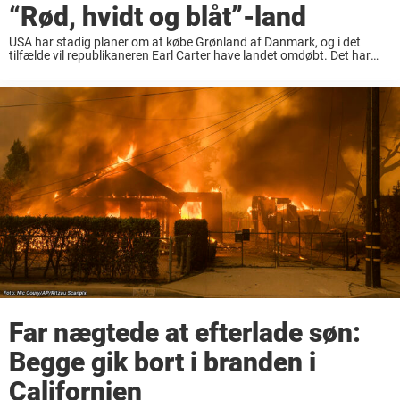
“Rød, hvidt og blåt”-land
USA har stadig planer om at købe Grønland af Danmark, og i det
tilfælde vil republikaneren Earl Carter have landet omdøbt. Det har
været den store debat, siden Donald Trump i starten af året sendte ...
Far nægtede at efterlade søn:
Begge gik bort i branden i
Californien