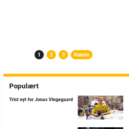
Indlægsinddeling
Side
1
Side
2
Side
3
Næste
Populært
Trist nyt for Jonas Vingegaard