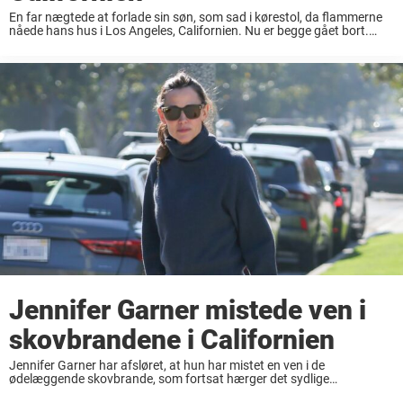
En far nægtede at forlade sin søn, som sad i kørestol, da flammerne
nåede hans hus i Los Angeles, Californien. Nu er begge gået bort.
Anthony Mitchell så hjælpeløst til, mens de voldsomme brande i ...
Jennifer Garner mistede ven i
skovbrandene i Californien
Jennifer Garner har afsløret, at hun har mistet en ven i de
ødelæggende skovbrande, som fortsat hærger det sydlige
Californien. I skrivende stund siges det, at dødstallet er steget til 25,