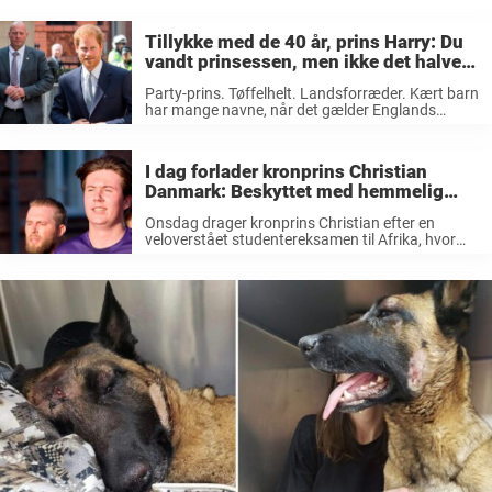
Tillykke med de 40 år, prins Harry: Du
vandt prinsessen, men ikke det halve
kongerige
Party-prins. Tøffelhelt. Landsforræder. Kært barn
har mange navne, når det gælder Englands
rødhårede prins Harry, der i dag runder en vigtig
milepæl i sit liv. Dette er en kommentar.
Holdningen er et udtryk for skribentens ...
I dag forlader kronprins Christian
Danmark: Beskyttet med hemmelig
rejse
Onsdag drager kronprins Christian efter en
veloverstået studentereksamen til Afrika, hvor
han skal opholde sig frem til december. Den 4.
september er en særlig dato for den 18-årige
kronprins Christian, der i sommer blev student, ...