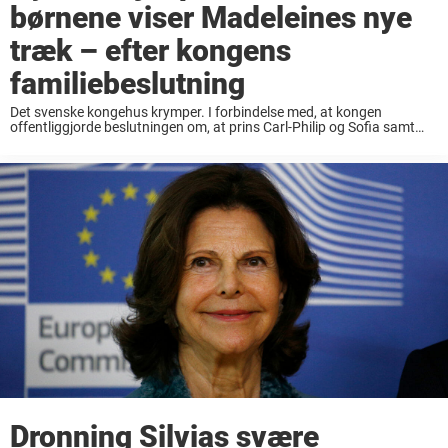
børnene viser Madeleines nye
træk – efter kongens
familiebeslutning
Det svenske kongehus krymper. I forbindelse med, at kongen
offentliggjorde beslutningen om, at prins Carl-Philip og Sofia samt
prinsesse Madeleine og Chris O’Neils børn ikke længere skal tilhøre
kongehuset, var der nok mange, som blev ...
Dronning Silvias svære