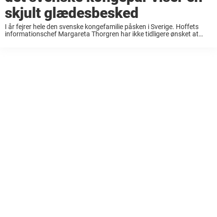
skjult glædesbesked
I år fejrer hele den svenske kongefamilie påsken i Sverige. Hoffets
informationschef Margareta Thorgren har ikke tidligere ønsket at
fortælle, hvad blandt andet kronprinsessefamilien skulle lave i
påsken, men det stod klart, at kong Carl ...