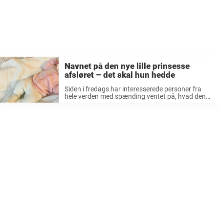
Navnet på den nye lille prinsesse
afsløret – det skal hun hedde
Siden i fredags har interesserede personer fra
hele verden med spænding ventet på, hvad den
svenske kongefamiliens yngste lille pige skal
hedde, og i dag blev det endelig officielt. – Som
alle ved, så fødte ...