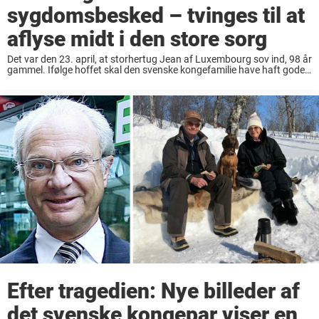
sygdomsbesked – tvinges til at
aflyse midt i den store sorg
Det var den 23. april, at storhertug Jean af Luxembourg sov ind, 98 år
gammel. Ifølge hoffet skal den svenske kongefamilie have haft gode
relationer til storhertugen, skriver Expressen. – De havde mange af de
samme ...
Efter tragedien: Nye billeder af
det svenske kongepar viser en