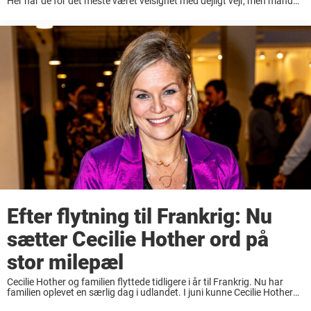
Her har de for det meste været velsignet med dejligt vejr, men mandag
ramte et voldsomt vejr deres nye hjemstavn. Det fik en særlig ...
Efter flytning til Frankrig: Nu
sætter Cecilie Hother ord på
stor milepæl
Cecilie Hother og familien flyttede tidligere i år til Frankrig. Nu har
familien oplevet en særlig dag i udlandet. I juni kunne Cecilie Hother
fortælle, at hun og familien skulle flytte til Frankrig. Cecilie Hothers ...