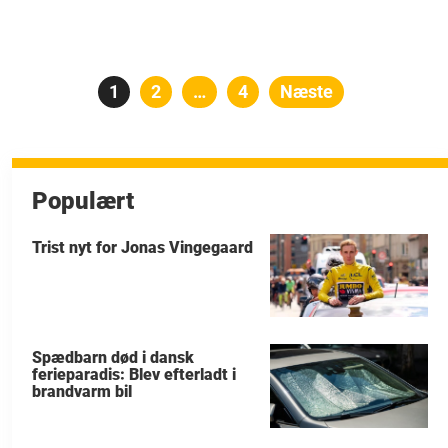
Indlægsinddeling
Side
1
Side
2
…
Side
4
Næste
Populært
Trist nyt for Jonas Vingegaard
Spædbarn død i dansk
ferieparadis: Blev efterladt i
brandvarm bil