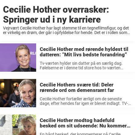
Cecilie Hother overrasker:
Springer ud i ny karriere
Vejrvært Cecilie Hother har lagt stemme til en tegnefilmsfigur, og det
er virkelig en drøm, der går i opfyldelse for hende. Det er i rollen som
vejrvært, at man kender den 45-årige Cecilie Hother bedst, ...
Cecilie Hother med rørende hyldest til
datteren: “Mit livs bedste forandring”
Tv-værten hylder sin datter på en særlig dag.
Følelserne er i denne tid store hos tv-værten
Cecilie Hother. Hendes far er nemlig hårdt ramt af
den forfærdelige sygdom demens, og værten har
aldrig været bleg ...
Cecilie Hothers svære tid: Deler
rørende ord om demensramt far
Cecilie Hother fortæller ærligt om de seneste
dage, efter hendes far igen er blevet indlagt. TV-
værten Cecilie Hother har på de seneste dage
brugt ekstra tid på hospitalet. Hendes far, der
lider af demens, er ...
Cecilie Hother modtog hadefuld
besked om sit udseende: Nu kommer
hun med opråb
En hård besked, der kommenterer på Cecilie