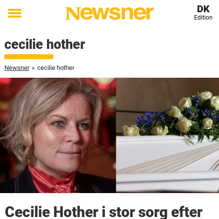
DK
Edition
Toggle
menu
cecilie hother
Newsner
»
cecilie hother
Cecilie Hother i stor sorg efter