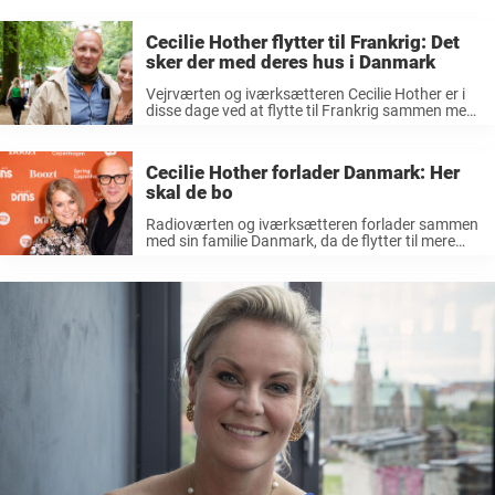
Cecilie Hother flytter til Frankrig: Det
sker der med deres hus i Danmark
Vejrværten og iværksætteren Cecilie Hother er i
disse dage ved at flytte til Frankrig sammen med
sin familie. Nu sætter hun ord på tankerne om,
hvordan det bliver at forlade huset i Danmark –
og ...
Cecilie Hother forlader Danmark: Her
skal de bo
Radioværten og iværksætteren forlader sammen
med sin familie Danmark, da de flytter til mere
eksotiske himmelstrøg. Siden 45-årige Cecilie
Hother første gang tonede frem som vejrvært i
2008, er der skete meget i hendes liv ...