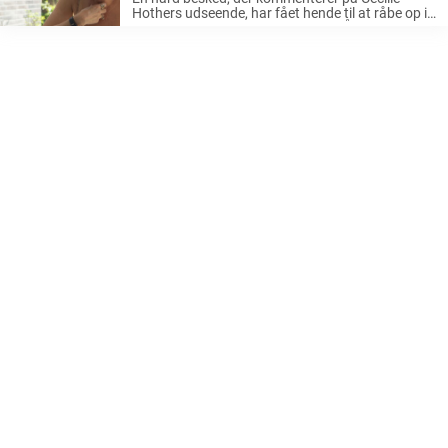
Hothers udseende, har fået hende til at råbe op i
et opslag på Instagram. LÆS OGSÅ: Cecilie
Hother mistede sin søn under graviditeten: Deler
hjerteskærende ord om sorgen ...