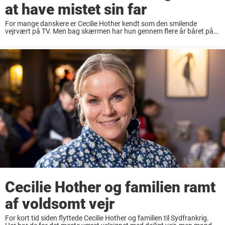
at have mistet sin far
For mange danskere er Cecilie Hother kendt som den smilende
vejrvært på TV. Men bag skærmen har hun gennem flere år båret på
en tung sorg, da hendes far har kæmpet med Alzheimers. Nu er ...
Cecilie Hother og familien ramt
af voldsomt vejr
For kort tid siden flyttede Cecilie Hother og familien til Sydfrankrig.