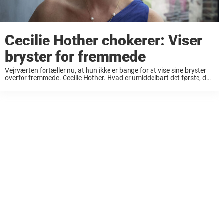
Cecilie Hother chokerer: Viser
bryster for fremmede
Vejrværten fortæller nu, at hun ikke er bange for at vise sine bryster
overfor fremmede. Cecilie Hother. Hvad er umiddelbart det første, du
tænker på, når du hører hendes navn? For mange vil det nok ...