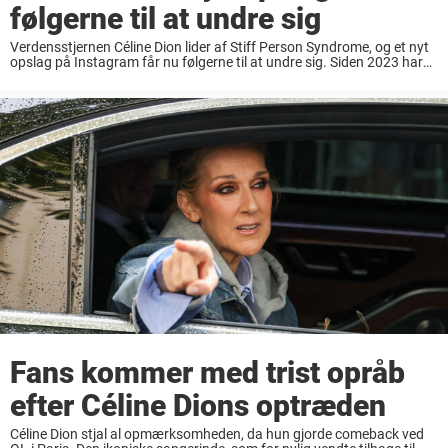
følgerne til at undre sig
Verdensstjernen Céline Dion lider af Stiff Person Syndrome, og et nyt
opslag på Instagram får nu følgerne til at undre sig. Siden 2023 har
det været offentligt kendt, at den verdenskendte sangerinde Céline
Dion lider ...
Fans kommer med trist opråb
efter Céline Dions optræden
Céline Dion stjal al opmærksomheden, da hun gjorde comeback ved