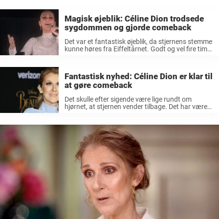
Magisk øjeblik: Céline Dion trodsede
sygdommen og gjorde comeback
Det var et fantastisk øjeblik, da stjernens stemme
kunne høres fra Eiffeltårnet. Godt og vel fire timer
skulle vi vente, fra åbningsceremonien gik i gang,
til vi fik hende at se. Men hvad gjorde det ...
Fantastisk nyhed: Céline Dion er klar til
at gøre comeback
Det skulle efter sigende være lige rundt om
hjørnet, at stjernen vender tilbage. Det har været
nogle forfærdelige år for den canadiske
superstjerne Céline Dion. Over flere omgange
måtte sangeren aflyse koncerter, men det var ...