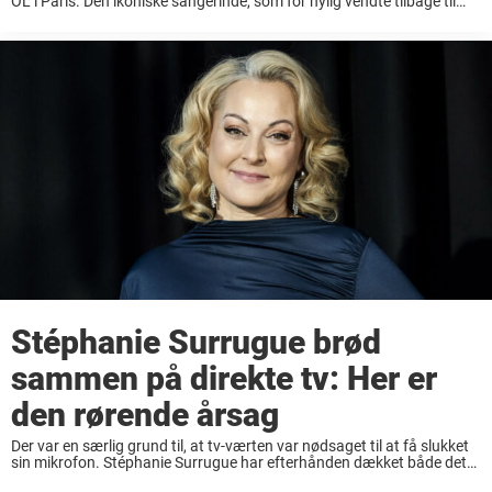
OL i Paris. Den ikoniske sangerinde, som for nylig vendte tilbage til
scenen efter en pause på grund af helbredsproblemer, blev set forlade
sit hotel ...
Stéphanie Surrugue brød
sammen på direkte tv: Her er
den rørende årsag
Der var en særlig grund til, at tv-værten var nødsaget til at få slukket
sin mikrofon. Stéphanie Surrugue har efterhånden dækket både det
ene og det andet. Den rutinerede korrespondent har rejst verden