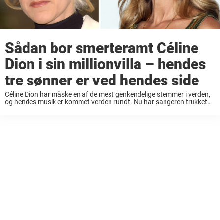
Sådan bor smerteramt Céline
Dion i sin millionvilla – hendes
tre sønner er ved hendes side
Céline Dion har måske en af de mest genkendelige stemmer i verden,
og hendes musik er kommet verden rundt. Nu har sangeren trukket
sig fra spotlyset på grund af diagnosen stiff person syndrom. Hun er
...