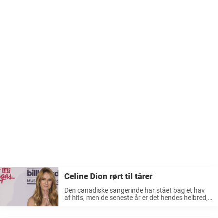
Celine Dion rørt til tårer
Den canadiske sangerinde har stået bag et hav
af hits, men de seneste år er det hendes helbred,
der mest har fyldt i medierne. Men selvom hun
kæmper med sygdommen, så er Celine Dion langt