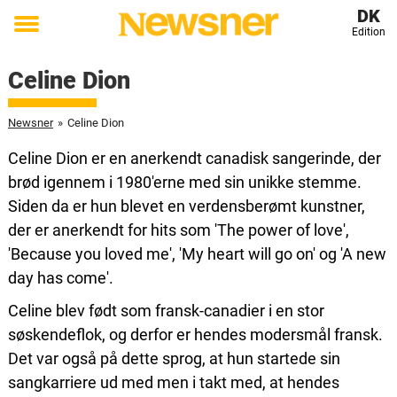
DK
Edition
Toggle
menu
Celine Dion
Newsner
»
Celine Dion
Celine Dion er en anerkendt canadisk sangerinde, der
brød igennem i 1980'erne med sin unikke stemme.
Siden da er hun blevet en verdensberømt kunstner,
der er anerkendt for hits som 'The power of love',
'Because you loved me', 'My heart will go on' og 'A new
day has come'.
Celine blev født som fransk-canadier i en stor
søskendeflok, og derfor er hendes modersmål fransk.
Det var også på dette sprog, at hun startede sin
sangkarriere ud med men i takt med, at hendes