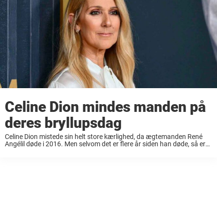
Celine Dion mindes manden på
deres bryllupsdag
Celine Dion mistede sin helt store kærlighed, da ægtemanden René
Angélil døde i 2016. Men selvom det er flere år siden han døde, så er
han på ingen måde glemt. På det som kunne have ...