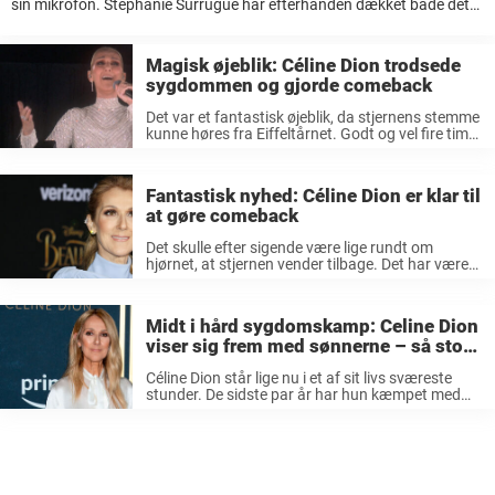
sin mikrofon. Stéphanie Surrugue har efterhånden dækket både det
ene og det andet. Den rutinerede korrespondent har rejst verden
rundt og ...
Magisk øjeblik: Céline Dion trodsede
sygdommen og gjorde comeback
Det var et fantastisk øjeblik, da stjernens stemme
kunne høres fra Eiffeltårnet. Godt og vel fire timer
skulle vi vente, fra åbningsceremonien gik i gang,
til vi fik hende at se. Men hvad gjorde det ...
Fantastisk nyhed: Céline Dion er klar til
at gøre comeback
Det skulle efter sigende være lige rundt om
hjørnet, at stjernen vender tilbage. Det har været
nogle forfærdelige år for den canadiske
superstjerne Céline Dion. Over flere omgange
måtte sangeren aflyse koncerter, men det var ...
Midt i hård sygdomskamp: Celine Dion
viser sig frem med sønnerne – så store
er de blevet
Céline Dion står lige nu i et af sit livs sværeste
stunder. De sidste par år har hun kæmpet med
den sjældne sygdom Stiff Persons Syndrome. En
sygdom som i den grad har påvirket den ...