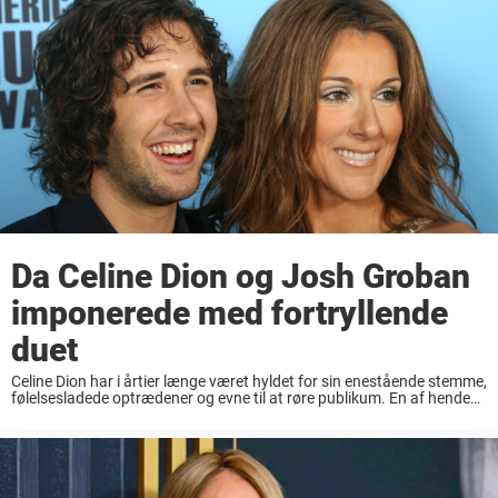
Da Celine Dion og Josh Groban
imponerede med fortryllende
duet
Celine Dion har i årtier længe været hyldet for sin enestående stemme,
følelsesladede optrædener og evne til at røre publikum. En af hendes
mest uforglemmelige øjeblikke på scenen var hendes duet med Josh
Groban, hvor ...