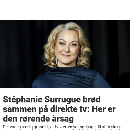
Stéphanie Surrugue brød
sammen på direkte tv: Her er
den rørende årsag
Der var en særlig grund til, at tv-værten var nødsaget til at få slukket