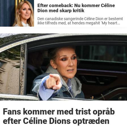
...
Efter comeback: Nu kommer Céline
Dion med skarp kritik
Den canadiske sangerinde Céline Dion er bestemt
ikke tilfreds med, at hendes megahit ‘My heart
will go on’ bliver brugt i Donald Trumps
valgkampagne. Det var bestemt ikke med
sangerinden Céline Dions gode vilje, at ...
Fans kommer med trist opråb
efter Céline Dions optræden