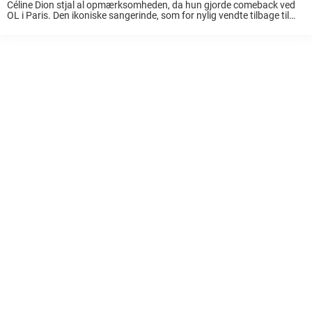
Céline Dion stjal al opmærksomheden, da hun gjorde comeback ved
OL i Paris. Den ikoniske sangerinde, som for nylig vendte tilbage til
scenen efter en pause på grund af helbredsproblemer, blev set forlade
sit hotel ...