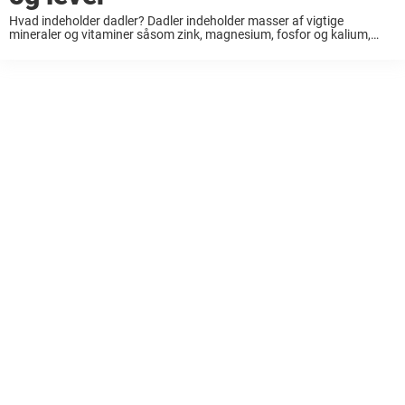
Hvad indeholder dadler? Dadler indeholder masser af vigtige
mineraler og vitaminer såsom zink, magnesium, fosfor og kalium,
niacin, tiamin, folat, riboflavin og vitamin K og A. Dadler er godt for
hjertet Spis dadler, hvis du ...