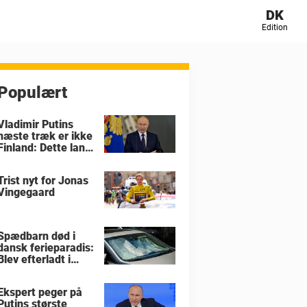
DK
Edition
Populært
Vladimir Putins
næste træk er ikke
Finland: Dette land
er i størst fare
Trist nyt for Jonas
Vingegaard
Spædbarn død i
dansk ferieparadis:
Blev efterladt i
brandvarm bil
Ekspert peger på
Putins største