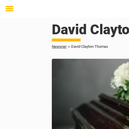
Toggle
menu
David Clay
Newsner
»
David Clayton-Thomas