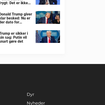
frygt: Det er ikke
krigen i Ukraine
Donald Trump giver
klar besked: Nu er
der dato for
hvornår han vil
overtage Grønland
Trump er sikker i
sin sag: Putin vil
snart gøre det
Dyr
Nyheder