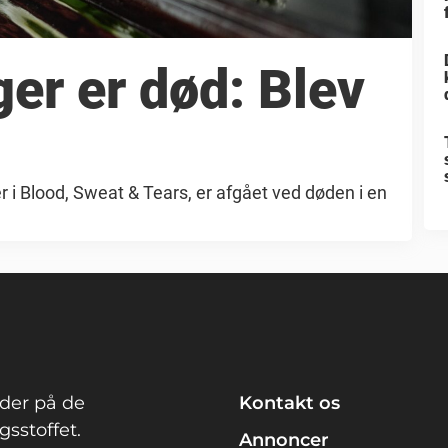
er er død: Blev
i Blood, Sweat & Tears, er afgået ved døden i en
der på de
Kontakt os
sstoffet.
Annoncer