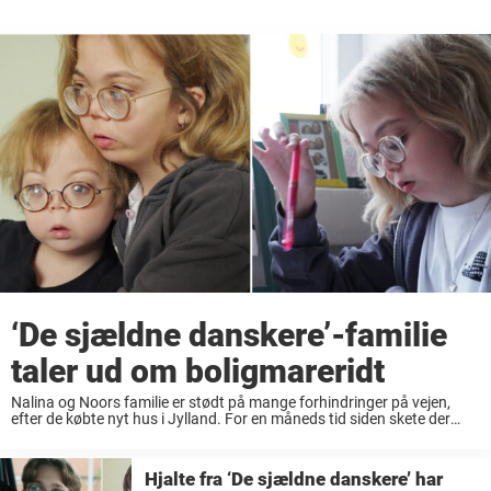
‘De sjældne danskere’-familie
taler ud om boligmareridt
Nalina og Noors familie er stødt på mange forhindringer på vejen,
efter de købte nyt hus i Jylland. For en måneds tid siden skete der
noget knapt så positivt for familien Arensbach, der er kendt ...
Hjalte fra ‘De sjældne danskere’ har