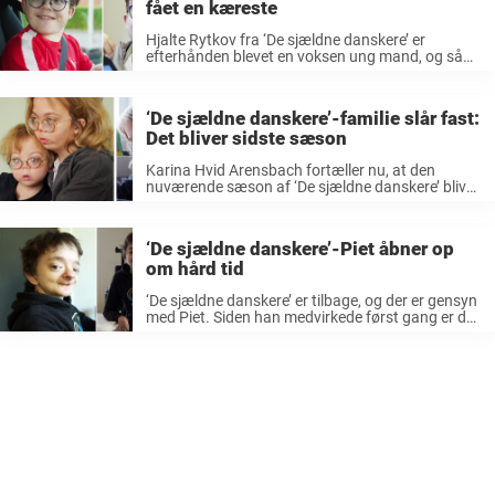
fået en kæreste
Hjalte Rytkov fra ‘De sjældne danskere’ er
efterhånden blevet en voksen ung mand, og så
har han faktisk fået en kæreste. Det er
efterhånden mange år siden, at Hjalte Rytkov
blev igennem TV 2 -programmet ...
‘De sjældne danskere’-familie slår fast:
Det bliver sidste sæson
Karina Hvid Arensbach fortæller nu, at den
nuværende sæson af ‘De sjældne danskere’ bliver
den allersidste for familien. Det var en større
kovending, da Nalina og Noors familie valgte at
medvirke igen i ‘De sjældne ...
‘De sjældne danskere’-Piet åbner op
om hård tid
‘De sjældne danskere’ er tilbage, og der er gensyn
med Piet. Siden han medvirkede først gang er der
sket meget, og nu sætter han ord på en yderst
hård tid. Tirsdag vendte det populære program ...