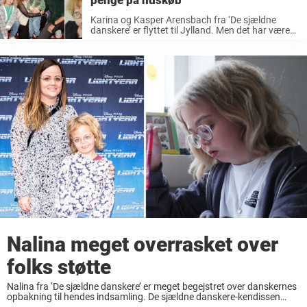
penge på huskøb
Karina og Kasper Arensbach fra ‘De sjældne
danskere’ er flyttet til Jylland. Men det har været
en dyr affære for familien. Lige nu kan vi opleve
dem i den nye sæson af De sjældne danskere. ...
Nalina meget overrasket over
folks støtte
Nalina fra ‘De sjældne danskere’ er meget begejstret over danskernes
opbakning til hendes indsamling. De sjældne danskere-kendissen
Nalina har haft en mission, som hun har delt med hele Danmark i TV