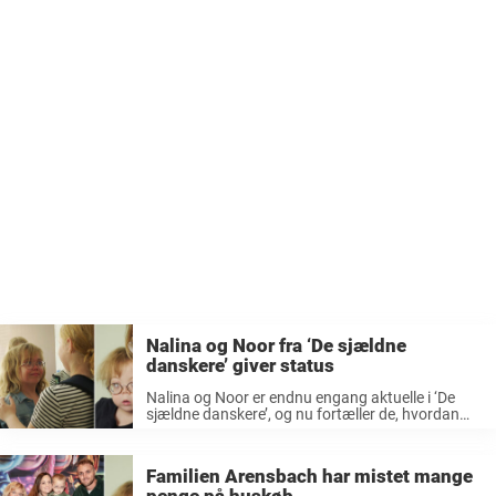
Nalina og Noor fra ‘De sjældne
danskere’ giver status
Nalina og Noor er endnu engang aktuelle i ‘De
sjældne danskere’, og nu fortæller de, hvordan
livet er for dem, efter de er flyttet til Herning. I det
sidste afsnit af De sjældne danskere fortæller ...
Familien Arensbach har mistet mange