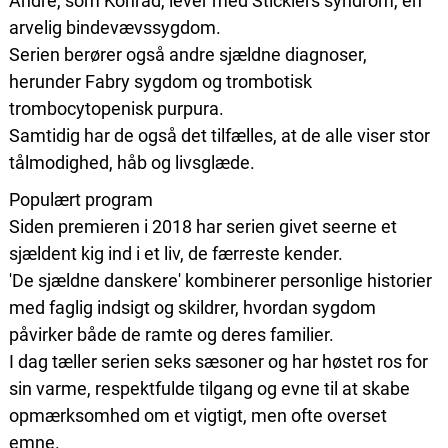
Andre, som Konrad, lever med Sticklers syndrom, en
arvelig bindevævssygdom.
Serien berører også andre sjældne diagnoser,
herunder Fabry sygdom og trombotisk
trombocytopenisk purpura.
Samtidig har de også det tilfælles, at de alle viser stor
tålmodighed, håb og livsglæde.
Populært program
Siden premieren i 2018 har serien givet seerne et
sjældent kig ind i et liv, de færreste kender.
'De sjældne danskere' kombinerer personlige historier
med faglig indsigt og skildrer, hvordan sygdom
påvirker både de ramte og deres familier.
I dag tæller serien seks sæsoner og har høstet ros for
sin varme, respektfulde tilgang og evne til at skabe
opmærksomhed om et vigtigt, men ofte overset
emne.