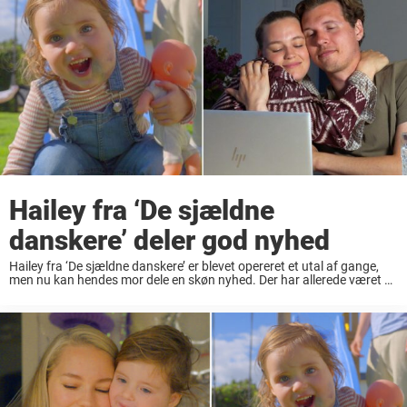
Hailey fra ‘De sjældne
danskere’ deler god nyhed
Hailey fra ‘De sjældne danskere’ er blevet opereret et utal af gange,
men nu kan hendes mor dele en skøn nyhed. Der har allerede været en
del operationer for lille Hailey, der er kendt fra ...