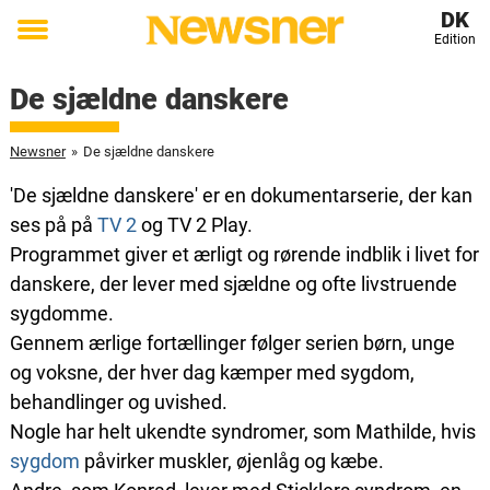
DK
Edition
Toggle
menu
De sjældne danskere
Newsner
»
De sjældne danskere
'De sjældne danskere' er en dokumentarserie, der kan
ses på på
TV 2
og TV 2 Play.
Programmet giver et ærligt og rørende indblik i livet for
danskere, der lever med sjældne og ofte livstruende
sygdomme.
Gennem ærlige fortællinger følger serien børn, unge
og voksne, der hver dag kæmper med sygdom,
behandlinger og uvished.
Nogle har helt ukendte syndromer, som Mathilde, hvis
sygdom
påvirker muskler, øjenlåg og kæbe.