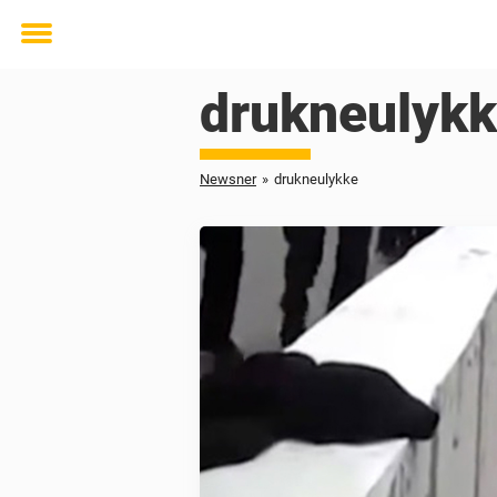
Toggle
menu
drukneulyk
Newsner
»
drukneulykke