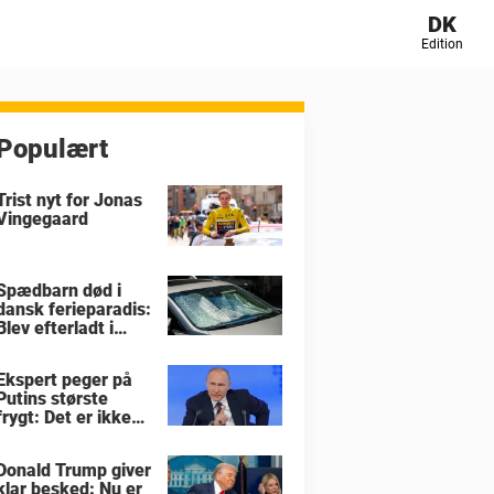
DK
Edition
Populært
Trist nyt for Jonas
Vingegaard
Spædbarn død i
dansk ferieparadis:
Blev efterladt i
brandvarm bil
Ekspert peger på
Putins største
frygt: Det er ikke
krigen i Ukraine
Donald Trump giver
klar besked: Nu er