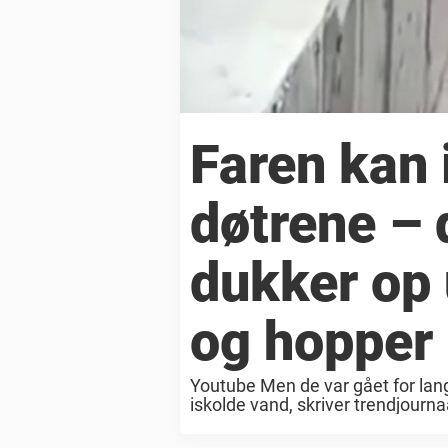
Faren kan 
døtrene – 
dukker op 
og hopper 
Youtube Men de var gået for lang
iskolde vand, skriver trendjour
ikke et sekund og sprang straks i f