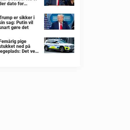
der dato for
hvornår han vil
overtage Grønland
Trump er sikker i
sin sag: Putin vil
snart gøre det
Femårig pige
stukket ned på
legeplads: Det ved
vi indtil nu