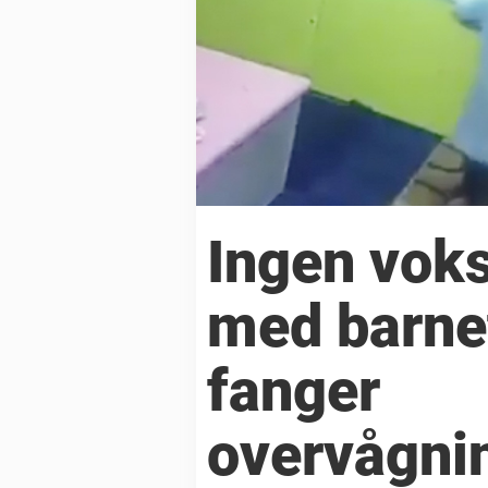
Ingen voks
med barnet
fanger
overvågni