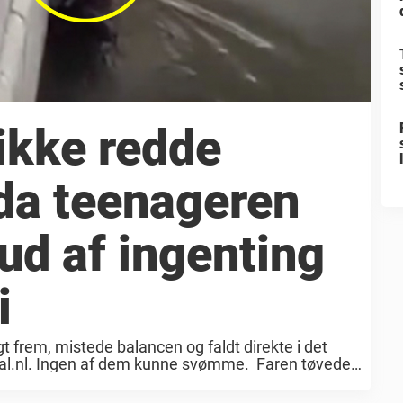
ikke redde
da teenageren
ud af ingenting
i
t frem, mistede balancen og faldt direkte i det
naal.nl. Ingen af dem kunne svømme. Faren tøvede
or at ...