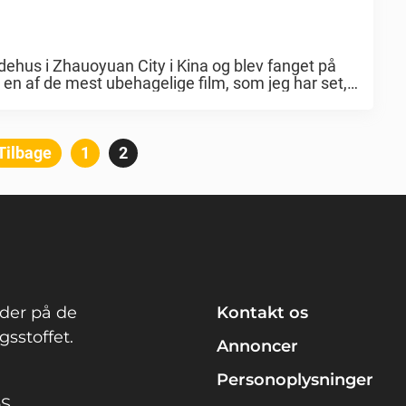
dehus i Zhauoyuan City i Kina og blev fanget på
en af de mest ubehagelige film, som jeg har set,
Indlægsinddeling
Tilbage
Side
1
Side
2
der på de
Kontakt os
sstoffet.
Annoncer
Personoplysninger
pS