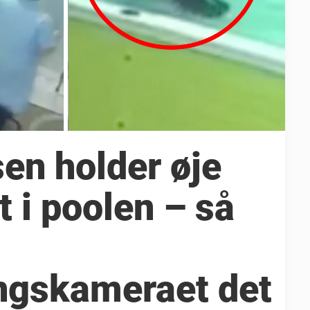
en holder øje
 i poolen – så
ngskameraet det