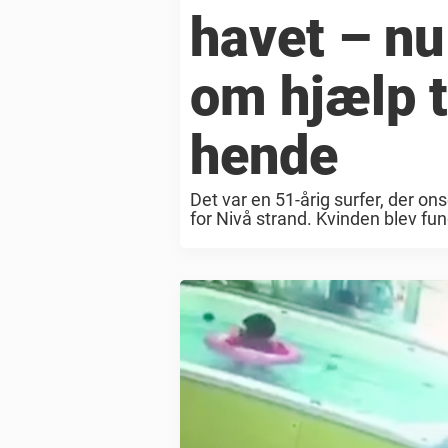
havet – nu
om hjælp ti
hende
Det var en 51-årig surfer, der on
for Nivå strand. Kvinden blev fun
Det er endnu ikke lykkes politiet .