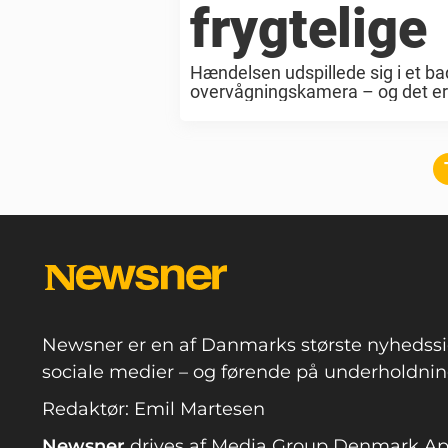
frygtelige
Hændelsen udspillede sig i et ba
overvågningskamera – og det er 
og derfor vil jeg også ...
Newsner er en af Danmarks største nyhedssi
sociale medier – og førende på underholdning
Redaktør: Emil Martesen
Newsner
drives af Media Group Denmark A