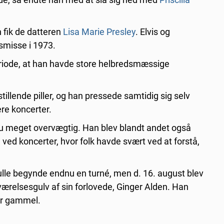
 fik de datteren
Lisa Marie Presley
. Elvis og
lsmisse i 1973.
riode, at han havde store helbredsmæssige
tillende piller, og han pressede samtidig sig selv
lere koncerter.
 nu meget overvægtig. Han blev blandt andet også
e ved koncerter, hvor folk havde svært ved at forstå,
skulle begynde endnu en turné, men d. 16. august blev
værelsesgulv af sin forlovede, Ginger Alden. Han
år gammel.