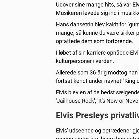
Udover sine mange hits, så var El
Musikeren levede sig ind i musikk
Hans dansetrin blev kaldt for "gu
mange, så kunne du være sikker på 
opfattede dem som forførende.
I løbet af sin karriere opnåede El
kulturpersoner i verden.
Allerede som 36-årig modtog han
fortsat kendt under navnet "King of
Elvis blev en af de bedst sælgende
'Jailhouse Rock', 'It's Now or Never'
Elvis Presleys privatli
Elvis' udseende og optrædener gj
mange rygter om, hvem han dated