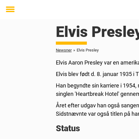
Toggle
menu
Elvis Presle
Newsner
»
Elvis Presley
Elvis Aaron Presley var en amerik
Elvis blev født d. 8. januar 1935 i 
Han begyndte sin karriere i 1954,
singlen 'Heartbreak Hotel' gennem
Året efter udgav han også sangene
Sidstnævnte var også titlen på han
Status