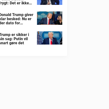
frygt: Det er ikke
krigen i Ukraine
Donald Trump giver
klar besked: Nu er
der dato for
hvornår han vil
overtage Grønland
Trump er sikker i
sin sag: Putin vil
snart gøre det