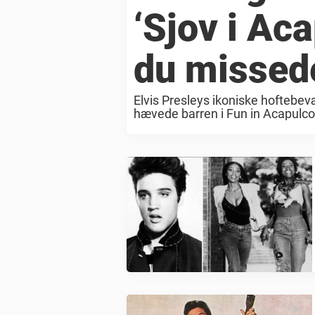
‘Sjov i Ac
du missed
Elvis Presleys ikoniske hoftebe
hævede barren i Fun in Acapulco,
mellem de to stjerner var til at tag