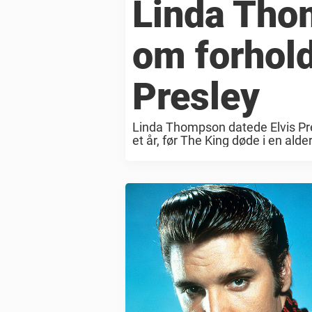
Linda Tho
om forholde
Presley
Linda Thompson datede Elvis Pre
et år, før The King døde i en alde
Elvis ...