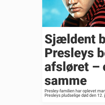
Sjældent bi
Presleys 
afsløret – 
samme
Presley-familien har oplevet man
Presleys pludselige død den 12. j
at håndtere sorgen, de havde også