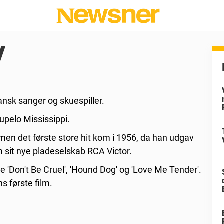
y
ansk sanger og skuespiller.
Tupelo Mississippi.
 men det første store hit kom i 1956, da han udgav
 sit nye pladeselskab RCA Victor.
 'Don't Be Cruel', 'Hound Dog' og 'Love Me Tender'.
s første film.