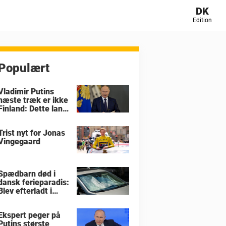
DK
Edition
Populært
Vladimir Putins
næste træk er ikke
Finland: Dette land
er i størst fare
Trist nyt for Jonas
Vingegaard
Spædbarn død i
dansk ferieparadis:
Blev efterladt i
brandvarm bil
Ekspert peger på
Putins største