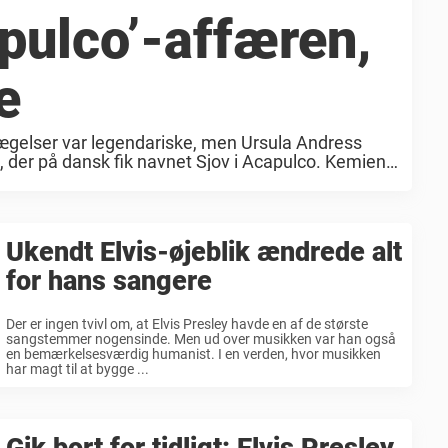
apulco’-affæren,
e
vægelser var legendariske, men Ursula Andress
 der på dansk fik navnet Sjov i Acapulco. Kemien
e at føle på, ...
Ukendt Elvis-øjeblik ændrede alt
for hans sangere
Der er ingen tvivl om, at Elvis Presley havde en af de største
sangstemmer nogensinde. Men ud over musikken var han også
en bemærkelsesværdig humanist. I en verden, hvor musikken
har magt til at bygge ...