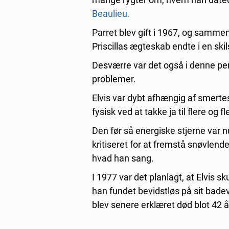
Beaulieu.
Parret blev gift i 1967, og sammen
Priscillas ægteskab endte i en ski
Desværre var det også i denne pe
problemer.
Elvis var dybt afhængig af smertes
fysisk ved at takke ja til flere og f
Den før så energiske stjerne var
kritiseret for at fremstå snøvlend
hvad han sang.
I 1977 var det planlagt, at Elvis 
han fundet bevidstløs på sit bade
blev senere erklæret død blot 42 