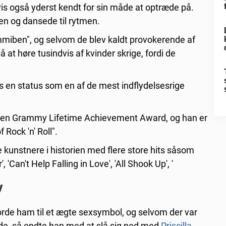
vis også yderst kendt for sin måde at optræde på.
en og dansede til rytmen.
mmiben", og selvom de blev kaldt provokerende af
at høre tusindvis af kvinder skrige, fordi de
vis en status som en af de mest indflydelsesrige
 en Grammy Lifetime Achievement Award, og han er
 Rock 'n' Roll".
 kunstnere i historien med flere store hits såsom
, 'Can't Help Falling in Love', 'All Shook Up', '
v
orde ham til et ægte sexsymbol, og selvom der var
e, så endte han med at slå sig ned med
Priscilla