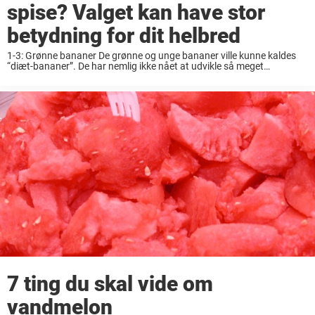
spise? Valget kan have stor
betydning for dit helbred
1-3: Grønne bananer De grønne og unge bananer ville kunne kaldes
“diæt-bananer”. De har nemlig ikke nået at udvikle så meget
frugtsukker som de gule og mere modne bananer. Ud over at have et
lavere ...
7 ting du skal vide om
vandmelon