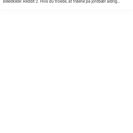
Billedkilde: Reddit 2. Hvis du troede, at frøene på jordbær aldrig
springer ud, troede du forkert… Billedkilde: Reddit 3. “For pokker,
kartoffel!” Billedkilde: ...