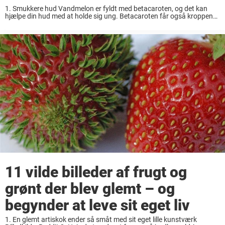
1. Smukkere hud Vandmelon er fyldt med betacaroten, og det kan
hjælpe din hud med at holde sig ung. Betacaroten får også kroppens
hudceller til at producere melanin, som beskytter os mod solen
indefra. 180 gram ...
11 vilde billeder af frugt og
grønt der blev glemt – og
begynder at leve sit eget liv
1. En glemt artiskok ender så småt med sit eget lille kunstværk