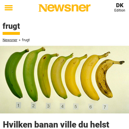
DK
Edition
Toggle
menu
frugt
Newsner
»
frugt
Hvilken banan ville du helst