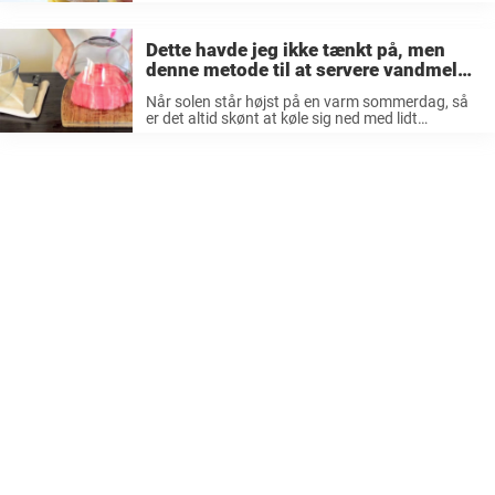
miks de frosne banaskiver med lidt vand eller
flødeskum. Vupti, så har du verdens mest simple
bananis! Maksimeret ...
Dette havde jeg ikke tænkt på, men
denne metode til at servere vandmelon
til sommer er fantastisk.
Når solen står højst på en varm sommerdag, så
er det altid skønt at køle sig ned med lidt
vandmelon. Men desværre kan vandmeloner
hurtigt udvikle sig til at blive noget værre rod,
specielt hvad ...