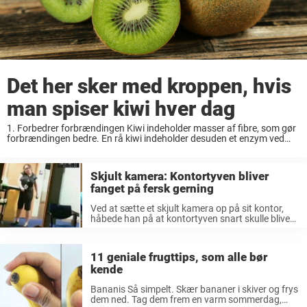
Det her sker med kroppen, hvis
man spiser kiwi hver dag
1. Forbedrer forbrændingen Kiwi indeholder masser af fibre, som gør
forbrændingen bedre. En rå kiwi indeholder desuden et enzym ved
navn aktinidin, som hjælper kroppen med at nedbyrde proteiner, som
blandt andet findes i kød og ...
Skjult kamera: Kontortyven bliver
fanget på fersk gerning
Ved at sætte et skjult kamera op på sit kontor,
håbede han på at kontortyven snart skulle blive
afsløret. Der gik da heller ikke længe, inden tyven
listede sig ind for at hapse mandens daglige ...
11 geniale frugttips, som alle bør
kende
Bananis Så simpelt. Skær bananer i skiver og frys
dem ned. Tag dem frem en varm sommerdag,