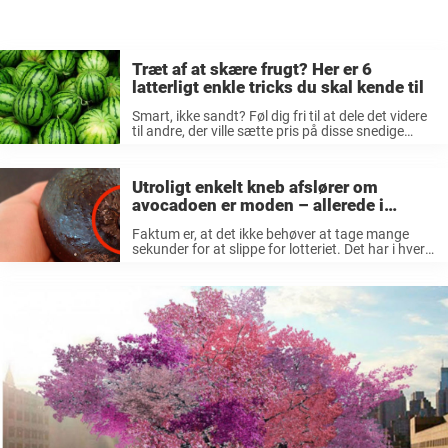
Træt af at skære frugt? Her er 6
latterligt enkle tricks du skal kende til
Smart, ikke sandt? Føl dig fri til at dele det videre
til andre, der ville sætte pris på disse snedige
tricks!
Utroligt enkelt kneb afslører om
avocadoen er moden – allerede i
butikken
Faktum er, at det ikke behøver at tage mange
sekunder for at slippe for lotteriet. Det har i hvert
fald svenskerne fundet ud af, og nu kan vi
danskere lige så godt stjæle tricket.
Hemmeligheden ...