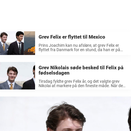
Grev Felix er flyttet til Mexico
Prins Joachim kan nu afsløre, at grev Felix er
flyttet fra Danmark for en stund, da han er på
udveksling i forbindelse med sit studie. Den 23-
årige grev Felix er kommet tættere på sin far, ...
Grev Nikolais søde besked til Felix på
fødselsdagen
Tirsdag fyldte grev Felix år, og det valgte grev
Nikolai at markere på den fineste måde. Når de
kongelige fylder år, så bliver det ofte markeret fra
det danske kongehus’ side ved, at der bliver ...