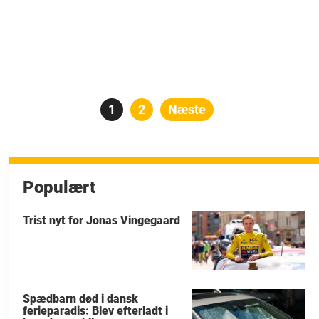
Indlægsinddeling
Side
1
Side
2
Næste
Populært
Trist nyt for Jonas Vingegaard
Spædbarn død i dansk
ferieparadis: Blev efterladt i