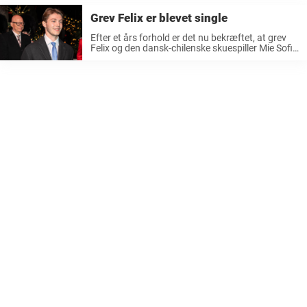
sommerfugle i maven, at den 22-årige grev Felix,
Grev Felix er blevet single
...
Efter et års forhold er det nu bekræftet, at grev
Felix og den dansk-chilenske skuespiller Mie Sofia
Elers er gået hvert til sit. Der er trist nyt fra grev
Felix, for prins Joachim og grevinde ...