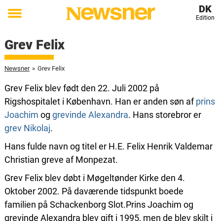
DK
Edition
Toggle
menu
Grev Felix
Newsner
»
Grev Felix
Grev Felix blev født den 22. Juli 2002 på
Rigshospitalet i København. Han er anden søn af
prins
Joachim
og
grevinde Alexandra
. Hans storebror er
grev Nikolaj
.
Hans fulde navn og titel er H.E. Felix Henrik Valdemar
Christian greve af Monpezat.
Grev Felix blev døbt i Møgeltønder Kirke den 4.
Oktober 2002. På daværende tidspunkt boede
familien på Schackenborg Slot.Prins Joachim og
grevinde Alexandra blev gift i 1995, men de blev skilt i