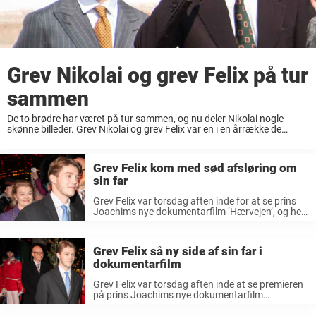
Grev Nikolai og grev Felix på tur
sammen
De to brødre har været på tur sammen, og nu deler Nikolai nogle
skønne billeder. Grev Nikolai og grev Felix var en i en årrække de
eneste royale børn i familien. Siden fik de både ...
Grev Felix kom med sød afsløring om
sin far
Grev Felix var torsdag aften inde for at se prins
Joachims nye dokumentarfilm ‘Hærvejen’, og her
kunne han dele en sød afsløring om sin far.
Torsdag aften var en ganske særlig dag for prins
Joachim ...
Grev Felix så ny side af sin far i
dokumentarfilm
Grev Felix var torsdag aften inde at se premieren
på prins Joachims nye dokumentarfilm
‘Hærvejen’, hvor han tager på vandring med
forfatteren Steffen Jacobsen. Det var med