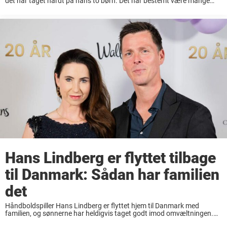
det har taget hårdt på hans to børn. Det har bestemt være mange
forandringer for håndboldspilleren Hans Lindberg igennem 2024, for
her valgte familien både at ...
Hans Lindberg er flyttet tilbage
til Danmark: Sådan har familien
det
Håndboldspiller Hans Lindberg er flyttet hjem til Danmark med
familien, og sønnerne har heldigvis taget godt imod omvæltningen.
Det er helt ny hverdag, som håndboldspiller Hans Lindberg skal