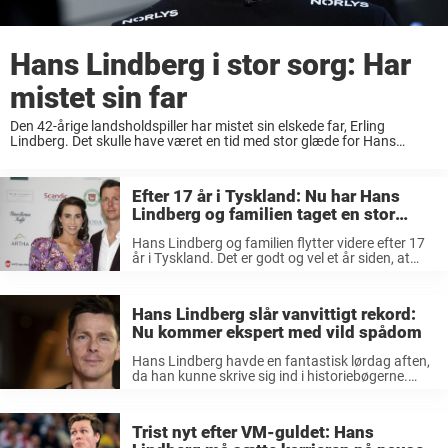
Hans Lindberg i stor sorg: Har
mistet sin far
Den 42-årige landsholdspiller har mistet sin elskede far, Erling
Lindberg. Det skulle have været en tid med stor glæde for Hans
Lindberg, der netop er hjemvendt efter mange år i den tyske
Bundesliga. Ligeledes skulle ...
Efter 17 år i Tyskland: Nu har Hans
Lindberg og familien taget en stor
beslutning
Hans Lindberg og familien flytter videre efter 17
år i Tyskland. Det er godt og vel et år siden, at
Hans Lindberg havde en fuldstændig fantastisk
aften. Her opnåede han nemlig at blive den mest
...
Hans Lindberg slår vanvittigt rekord:
Nu kommer ekspert med vild spådom
Hans Lindberg havde en fantastisk lørdag aften,
da han kunne skrive sig ind i historiebøgerne.
Tidligere i år blev han kronet som verdensmester
med det danske landshold. Efterfølgende fik han
tilhængerne hjemme i Tyskland til ...
Trist nyt efter VM-guldet: Hans