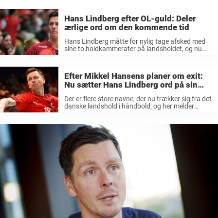
Hans Lindberg efter OL-guld: Deler
ærlige ord om den kommende tid
Hans Lindberg måtte for nylig tage afsked med
sine to holdkammerater på landsholdet, og nu
sætter han så ord på sin egen fremtid. Der er sket
meget for dansk håndbold i de seneste uger. Det
...
Efter Mikkel Hansens planer om exit:
Nu sætter Hans Lindberg ord på sin
fremtid
Der er flere store navne, der nu trækker sig fra det
danske landshold i håndbold, og her melder
spørgsmålet sig, om tiden også er inde for 43-
årige Hans Lindberg. Danmark tog en forrygende
sejr hjem ...