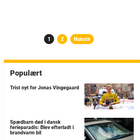
Indlægsinddeling
Side
1
Side
2
Næste
Populært
Trist nyt for Jonas Vingegaard
Spædbarn død i dansk
ferieparadis: Blev efterladt i
brandvarm bil