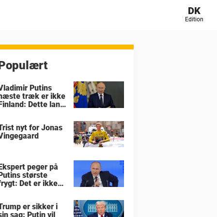
DK
Edition
Populært
Vladimir Putins
næste træk er ikke
Finland: Dette land
er i størst fare
Trist nyt for Jonas
Vingegaard
Ekspert peger på
Putins største
frygt: Det er ikke
krigen i Ukraine
Trump er sikker i
sin sag: Putin vil