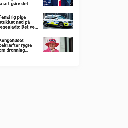
snart gøre det
Femårig pige
stukket ned på
legeplads: Det ved
vi indtil nu
Kongehuset
bekræfter rygte
om dronning
Margrethe: Her er
detaljerne