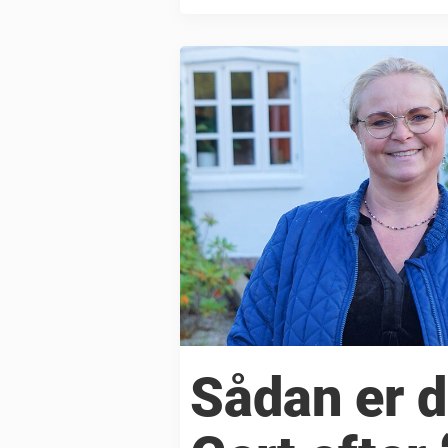
Annette Heick har for ...
Sådan er d