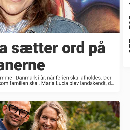
a sætter ord på
anerne
mme i Danmark i år, når ferien skal afholdes. Der
som familien skal. Maria Lucia blev landskendt, da
rogrammet ‘Popstars’. Her ...