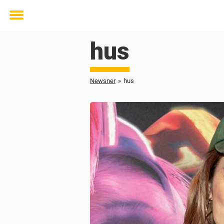
Toggle
menu
hus
Newsner
»
hus