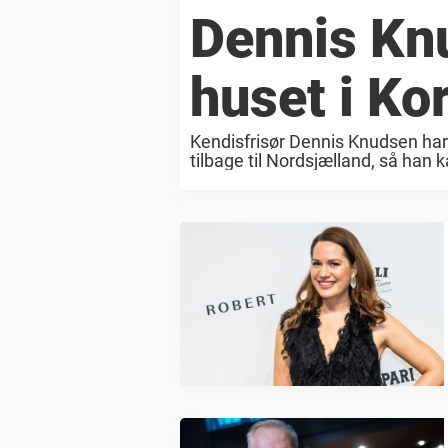
Dennis Kn
huset i Ko
Kendisfrisør Dennis Knudsen har 
tilbage til Nordsjælland, så han 
for den 61-årige Dennis ...