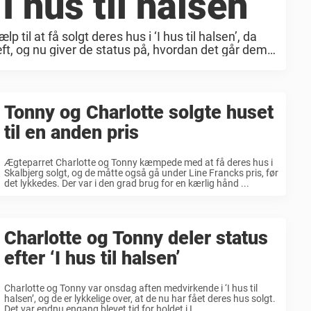
‘I hus til halsen’
p til at få solgt deres hus i ‘I hus til halsen’, da
æft, og nu giver de status på, hvordan det går dem
Tonny og Charlotte solgte huset
til en anden pris
Ægteparret Charlotte og Tonny kæmpede med at få deres hus i
Skalbjerg solgt, og de måtte også gå under Line Francks pris, før
det lykkedes. Der var i den grad brug for en kærlig hånd ...
Charlotte og Tonny deler status
efter ‘I hus til halsen’
Charlotte og Tonny var onsdag aften medvirkende i ‘I hus til
halsen’, og de er lykkelige over, at de nu har fået deres hus solgt.
Det var endnu engang blevet tid for holdet i I ...