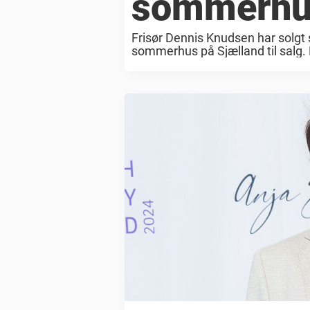
sommerhu
Frisør Dennis Knudsen har solgt s
sommerhus på Sjælland til salg. 
Knudsen, for han har netop ...