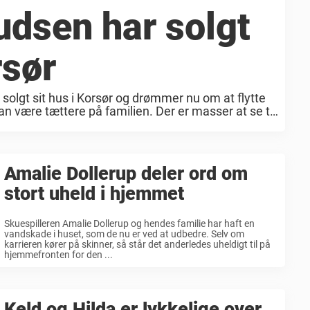
udsen har solgt
rsør
solgt sit hus i Korsør og drømmer nu om at flytte
kan være tættere på familien. Der er masser at se til
Amalie Dollerup deler ord om
stort uheld i hjemmet
Skuespilleren Amalie Dollerup og hendes familie har haft en
vandskade i huset, som de nu er ved at udbedre. Selv om
karrieren kører på skinner, så står det anderledes uheldigt til på
hjemmefronten for den ...
Keld og Hilda er lykkelige over