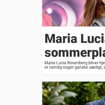
Maria Luci
sommerpl
Maria Lucia Rosenberg bliver hje
er nemlig noget ganske særligt, 
hun som teenager stillede op i p