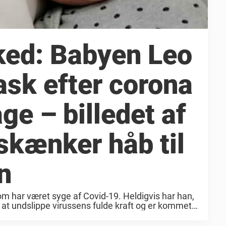
ked: Babyen Leo
rask efter corona
ge – billedet af
skænker håb til
n
som har været syge af Covid-19. Heldigvis har han,
t undslippe virussens fulde kraft og er kommet