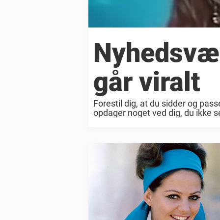
Nyhedsvært
går viralt
Forestil dig, at du sidder og pas
opdager noget ved dig, du ikke s
der skete for den italienske ...