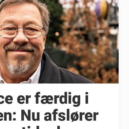
e er færdig i
en: Nu afslører