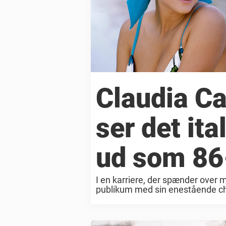
Claudia Ca
ser det ita
ud som 86
I en karriere, der spænder over 
publikum med sin enestående ch
blive en af de største skuespillere