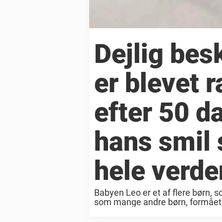
Dejlig bes
er blevet 
efter 50 da
hans smil 
hele verde
Babyen Leo er et af flere børn, 
som mange andre børn, formået a
sig. Nu spredes billedet af lille ...