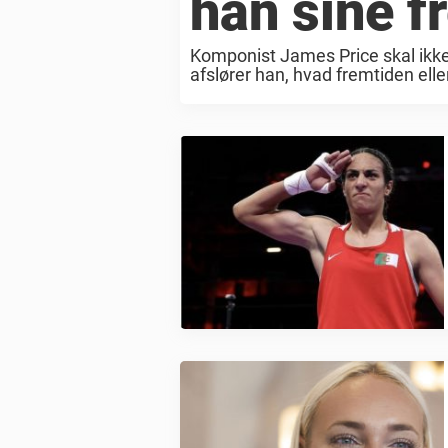
han sine f
Komponist James Price skal ikke
afslører han, hvad fremtiden elle
Lisbet Dahl og James Price ...