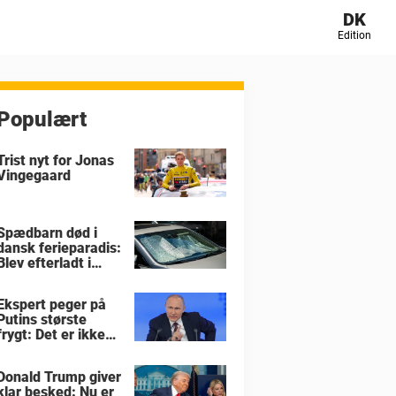
DK
Edition
Populært
Trist nyt for Jonas
Vingegaard
Spædbarn død i
dansk ferieparadis:
Blev efterladt i
brandvarm bil
Ekspert peger på
Putins største
frygt: Det er ikke
krigen i Ukraine
Donald Trump giver
klar besked: Nu er