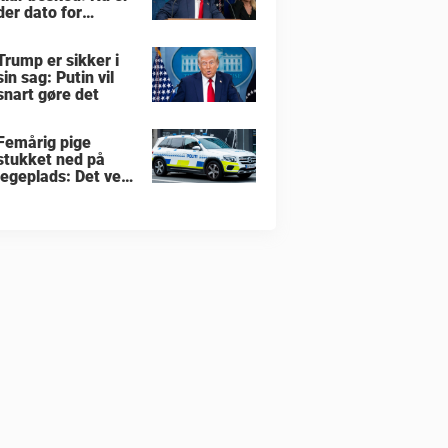
der dato for
hvornår han vil
overtage Grønland
Trump er sikker i
sin sag: Putin vil
snart gøre det
Femårig pige
stukket ned på
legeplads: Det ved
vi indtil nu