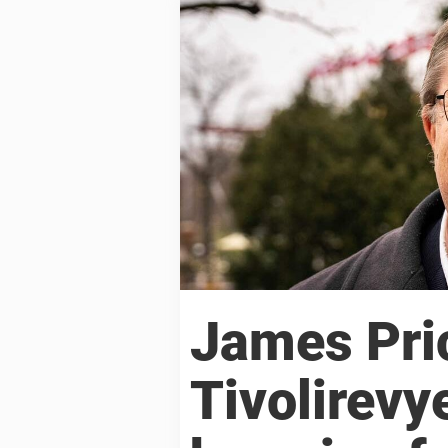
James Pric
Tivolirevy