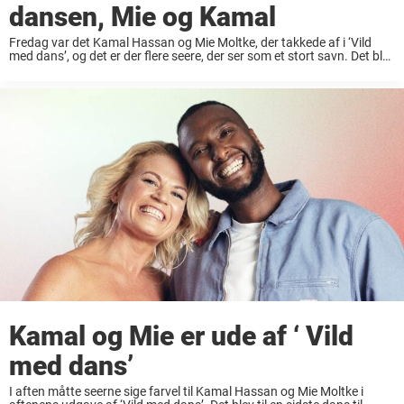
dansen, Mie og Kamal
Fredag var det Kamal Hassan og Mie Moltke, der takkede af i ‘Vild
med dans’, og det er der flere seere, der ser som et stort savn. Det blev
afgørelsens stund for parret Kamal Hassan ...
Kamal og Mie er ude af ‘ Vild
med dans’
I aften måtte seerne sige farvel til Kamal Hassan og Mie Moltke i