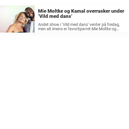
Mie Moltke og Kamal overrasker under
‘Vild med dans’
Andet show i ‘Vild med dans’ venter på fredag,
men alt imens er favoritparret Mie Moltke og
Kamal Hassan rejst til udlandet. Næste fredag
stiger spændingen i årets ‘Vild med dans‘, for her
vil det ...