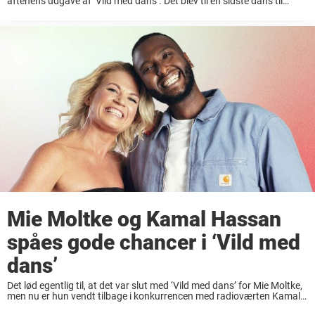
aftenens udgave af ‘Vild med dans’. Det blev til en sidste dans til
radioværten Kamal Hassan og partner Mie Moltke, der i ...
Mie Moltke og Kamal Hassan
spåes gode chancer i ‘Vild med
dans’
Det lød egentlig til, at det var slut med ‘Vild med dans’ for Mie Moltke,
men nu er hun vendt tilbage i konkurrencen med radioværten Kamal
Hassan og er favorit. Det virkede egentlig til, at ...