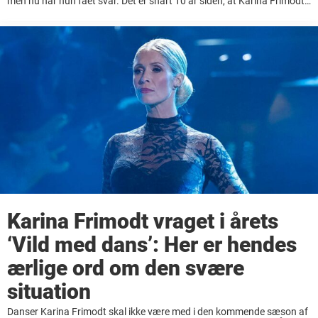
men nu har hun fået svar. Det er snart 10 år siden, at Karina Frimodt
fik den besked, som alle frygter. I 2015 blev hun ...
Karina Frimodt vraget i årets
‘Vild med dans’: Her er hendes
ærlige ord om den svære
situation
Danser Karina Frimodt skal ikke være med i den kommende sæson af