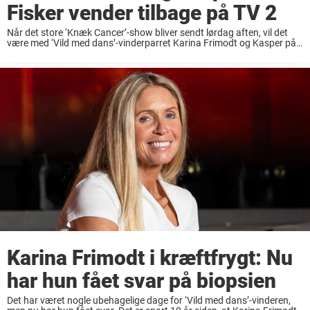
Fisker vender tilbage på TV 2
Når det store ‘Knæk Cancer’-show bliver sendt lørdag aften, vil det
være med ‘Vild med dans’-vinderparret Karina Frimodt og Kasper på
dansegulvet. Sidste år strøg parret Karina Frimodt og Kasper Fisker
helt til tops, da ...
Karina Frimodt i kræftfrygt: Nu
har hun fået svar på biopsien
Det har været nogle ubehagelige dage for ‘Vild med dans’-vinderen,