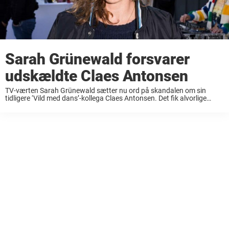
Sarah Grünewald forsvarer
udskældte Claes Antonsen
TV-værten Sarah Grünewald sætter nu ord på skandalen om sin
tidligere ‘Vild med dans’-kollega Claes Antonsen. Det fik alvorlige
konsekvenser for musikeren Claes Antonsen, da dokumentaren
‘Sexisme i musikbranchen’ blev vist i starten af juni. ...