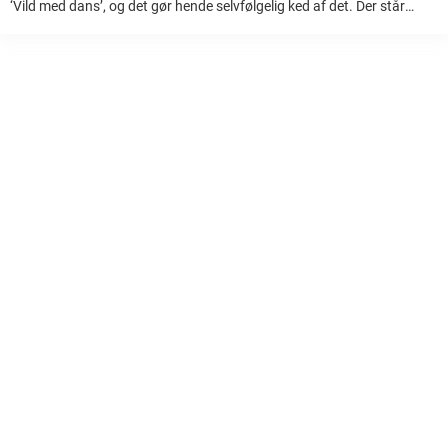
‘Vild med dans’, og det gør hende selvfølgelig ked af det. Der står
snart en ny sæson af ‘Vild med dans‘ for døren. ...