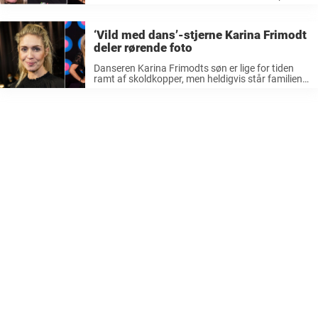
besked til sin kræftramte dansepartner. Karina
Frimodt skulle til fredagens udsendelse af ‘Vild
med dans – knækker cancer’ ...
‘Vild med dans’-stjerne Karina Frimodt
deler rørende foto
Danseren Karina Frimodts søn er lige for tiden
ramt af skoldkopper, men heldigvis står familien
klar med masser af pleje og kærlighed. Især et
familiemedlem har været en særlig støtte under
sygdomsforløbet. Karina Frimodt, der ...