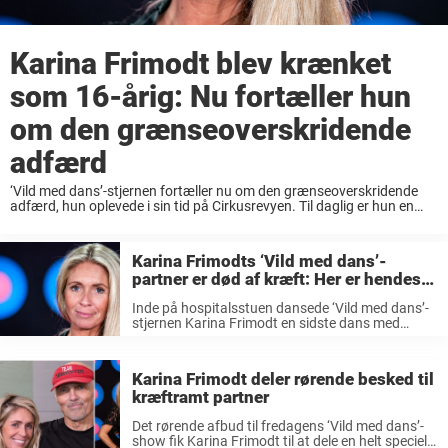
Karina Frimodt blev krænket
som 16-årig: Nu fortæller hun
om den grænseoverskridende
adfærd
‘Vild med dans’-stjernen fortæller nu om den grænseoverskridende
adfærd, hun oplevede i sin tid på Cirkusrevyen. Til daglig er hun en
formidabel danser, hvilket hun har vist gentagende gange i ‘Vild med
dans’, som hun ...
Karina Frimodts ‘Vild med dans’-
partner er død af kræft: Her er hendes
smukke ord
Inde på hospitalsstuen dansede ‘Vild med dans’-
stjernen Karina Frimodt en sidste dans med
kræftramte Donald La Verne Smith. Nu er han
død. Danseren Karina Frimodt fik en sidste dans
med kræftramte Donald La Verne Smidt ...
Karina Frimodt deler rørende besked til
kræftramt partner
Det rørende afbud til fredagens ‘Vild med dans’-
show fik Karina Frimodt til at dele en helt speciel