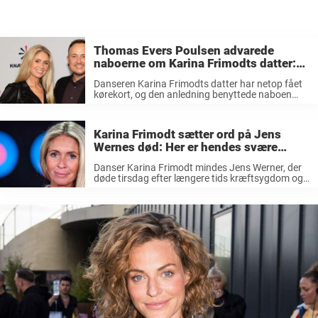
Thomas Evers Poulsen advarede
naboerne om Karina Frimodts datter:
Her er hans sjove joke
Danseren Karina Frimodts datter har netop fået
kørekort, og den anledning benyttede naboen
Thomas Evers Poulsen til at hænge teenageren
ud. Det er en stor tid for Karina Frimodts datter
Mathilde, for hun har netop ...
Karina Frimodt sætter ord på Jens
Wernes død: Her er hendes svære
tanker om tragedien
Danser Karina Frimodt mindes Jens Werner, der
døde tirsdag efter længere tids kræftsygdom og
deler rørende tanker om hans tidlige død. Det
kom som et chok for de fleste, at nyheden om
tidligere ‘Vild med ...