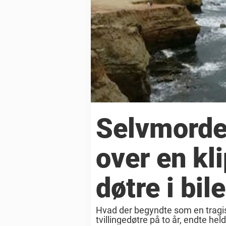
Selvmorder
over en kl
døtre i bil
Hvad der begyndte som en trag
tvillingedøtre på to år, endte hel