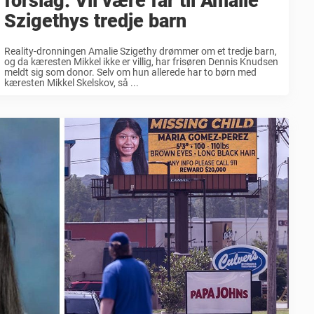
forslag: Vil være far til Amalie
Szigethys tredje barn
Reality-dronningen Amalie Szigethy drømmer om et tredje barn,
og da kæresten Mikkel ikke er villig, har frisøren Dennis Knudsen
meldt sig som donor. Selv om hun allerede har to børn med
kæresten Mikkel Skelskov, så ...