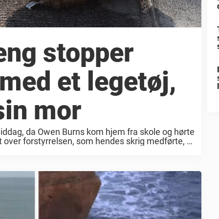
eng stopper
med et legetøj,
 sin mor
rmiddag, da Owen Burns kom hjem fra skole og hørte
ret over forstyrrelsen, som hendes skrig medførte, og
s råb om ...