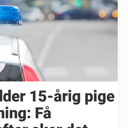
edder 15-årig pige
ning: Få