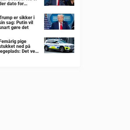
der dato for
hvornår han vil
overtage Grønland
Trump er sikker i
sin sag: Putin vil
snart gøre det
Femårig pige
stukket ned på
legeplads: Det ved
vi indtil nu