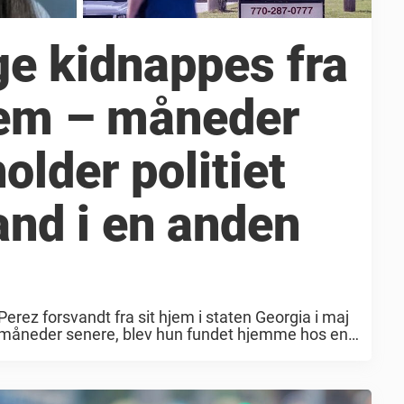
ge kidnappes fra
jem – måneder
older politiet
nd i en anden
rez forsvandt fra sit hjem i staten Georgia i maj
t to måneder senere, blev hun fundet hjemme hos en