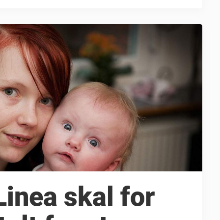
 efter at ...
inea skal for