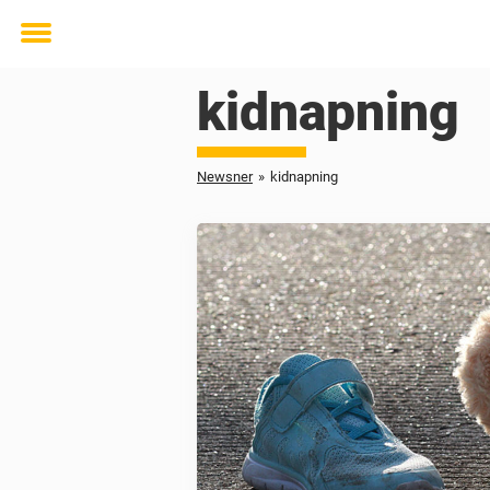
Toggle
menu
kidnapning
Newsner
»
kidnapning