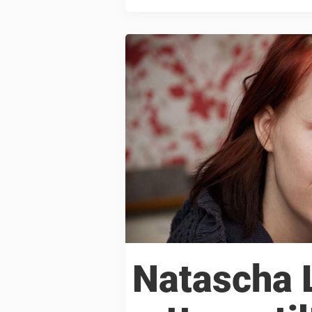
indsats. Nu har faren fået sin straf
Natascha L