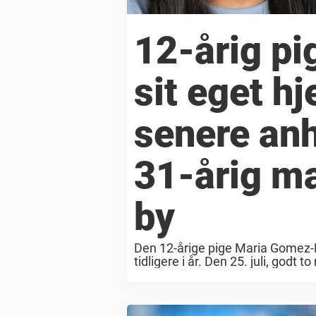
12-årig pi
sit eget h
senere anh
31-årig ma
by
Den 12-årige pige Maria Gomez-Pe
tidligere i år. Den 25. juli, god
31-årig mand i en anden ...