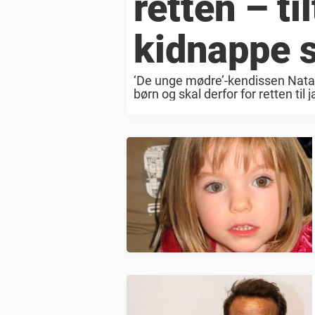
retten – til
kidnappe s
‘De unge mødre’-kendissen Natasch
børn og skal derfor for retten til
unge mødre’-kendissen Natascha L