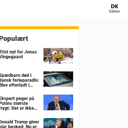
DK
Edition
Populært
Trist nyt for Jonas
Vingegaard
Spædbarn død i
dansk ferieparadis:
Blev efterladt i
brandvarm bil
Ekspert peger på
Putins største
frygt: Det er ikke
krigen i Ukraine
Donald Trump giver
klar besked: Nu er