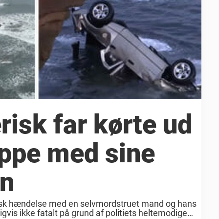
isk far kørte ud
ippe med sine
en
isk hændelse med en selvmordstruet mand og hans
digvis ikke fatalt på grund af politiets heltemodige