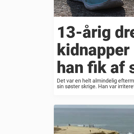
13-årig dr
kidnapper 
han fik af
Det var en helt almindelig efte
sin søster skrige. Han var irrite
tænkte ikke nærmere over hende