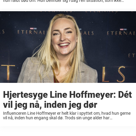
hun faldt død om. Hun befinder sig i dag i en situation, som ikke
mange har mulighed for at fortælle om. Som ung faldt ...
Hjertesyge Line Hoffmeyer: Dét
vil jeg nå, inden jeg dør
Influenceren Line Hoffmeyer er helt klar i spyttet om, hvad hun gerne
vil nå, inden hun engang skal dø. Trods sin unge alder har
influenceren Line Hoffmeyer oplevet flere ting med sit helbred end
mange ...