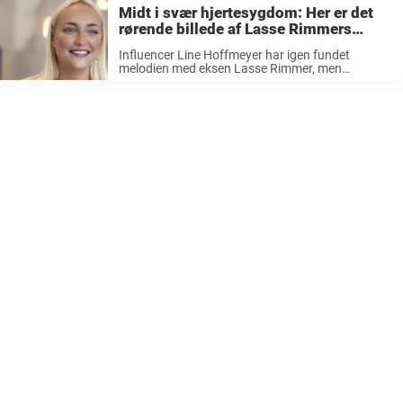
tegn for Line Hoffmeyer og Lasse ...
Midt i svær hjertesygdom: Her er det
rørende billede af Lasse Rimmers
støtte til kæresten
Influencer Line Hoffmeyer har igen fundet
melodien med eksen Lasse Rimmer, men
sideløbende kæmper hun stadig med alvorlig
hjertesygdom. Hun har igen fundet kærligheden
hos eksmanden Lasse Rimmer, der lige nu støtter
influencer Line Hoffmeyer ...