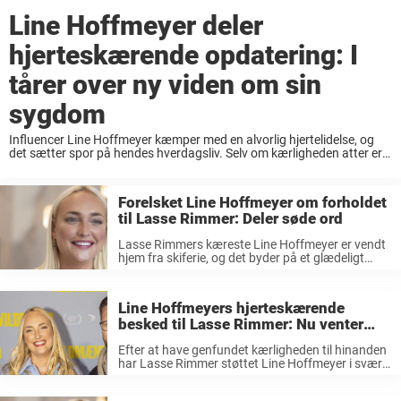
Line Hoffmeyer deler
hjerteskærende opdatering: I
tårer over ny viden om sin
sygdom
Influencer Line Hoffmeyer kæmper med en alvorlig hjertelidelse, og
det sætter spor på hendes hverdagsliv. Selv om kærligheden atter er
banket på for influencer Line Hoffmeyer og komiker Lasse Rimmer, så
er der stadig en ...
Forelsket Line Hoffmeyer om forholdet
til Lasse Rimmer: Deler søde ord
Lasse Rimmers kæreste Line Hoffmeyer er vendt
hjem fra skiferie, og det byder på et glædeligt
gensyn med komikeren. Efter et efterår, der bød
på særdeles dårlige nyheder, når det gælder
hendes hjertesygdom, så har ...
Line Hoffmeyers hjerteskærende
besked til Lasse Rimmer: Nu venter
afgørende besked fra lægerne
Efter at have genfundet kærligheden til hinanden
har Lasse Rimmer støttet Line Hoffmeyer i svær
sygdomsperiode. Nu venter der afgørende nyt fra
lægerne. Det forgange år sluttede i kærlighedens