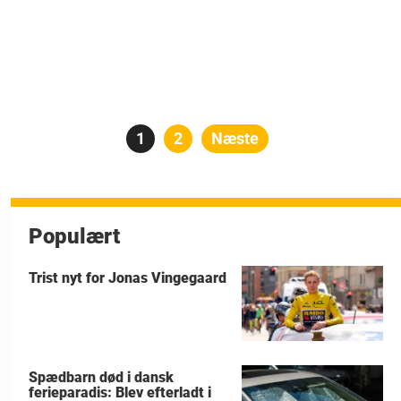
Indlægsinddeling
Side
1
Side
2
Næste
Populært
Trist nyt for Jonas Vingegaard
Spædbarn død i dansk
ferieparadis: Blev efterladt i