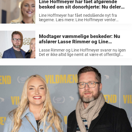
Line Hoffmeyer har fået afgørende
besked om sit donorhjerte: Nu deler
hun de triste nyheder
Line Hoffmeyer har fået nedslående nyt fra
lægerne. Læs mere: Line Hoffmeyer venter
afgørende svar om sin hjertesygdom: Nu hylder
hun sin store kærlighed Lasse Rimmer Læs mere:
Line Hoffmeyer deler hjerteskærende opdatering:
Modtager væmmelige beskeder: Nu
I tårer ...
afslører Lasse Rimmer og Line
Hoffmeyer indholdet
Lasse Rimmer og Line Hoffmeyer svarer nu igen
Det er ikke altid lige nemt at være et offentligt
ansigt. For når man deler ud af sit liv, så skal man
også være forberedt på at ...