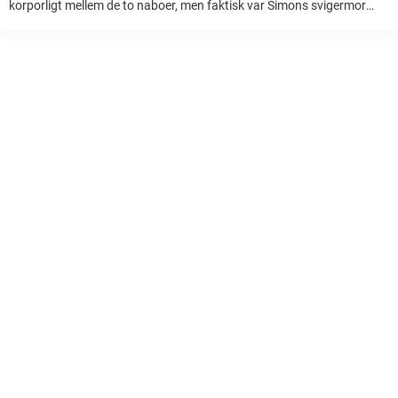
korporligt mellem de to naboer, men faktisk var Simons svigermor
også blandet ind i fejden. Det går livligt for sig mellem de to ...