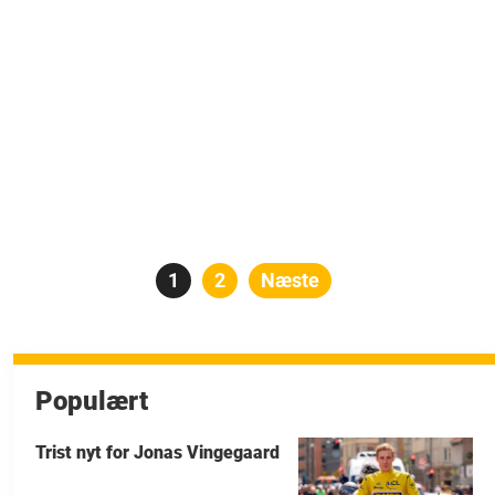
Indlægsinddeling
Side
1
Side
2
Næste
Populært
Trist nyt for Jonas Vingegaard