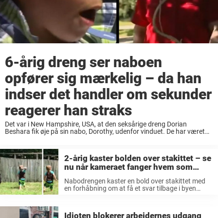
6-årig dreng ser naboen
opfører sig mærkelig – da han
indser det handler om sekunder
reagerer han straks
Det var i New Hampshire, USA, at den seksårige dreng Dorian
Beshara fik øje på sin nabo, Dorothy, udenfor vinduet. De har været
venner så længe Dorian kan mindes. Dorian kender sin 84-årige nabo
rigtig godt ...
2-årig kaster bolden over stakittet – se
nu når kameraet fanger hvem som
kaster bolden tilbage sekunder senere
Nabodrengen kaster en bold over stakittet med
en forhåbning om at få et svar tilbage i byen
Savage, Minnesota, USA. Samtidigt holder far
Chad Nelson godt fat i kameraet og venter
spændt på, hvad der ...
Idioten blokerer arbejdernes udgang