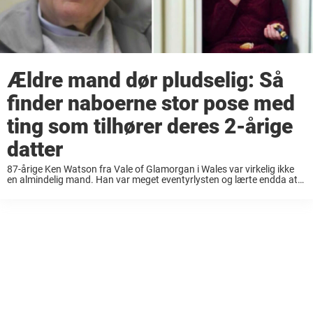
Ældre mand dør pludselig: Så
finder naboerne stor pose med
ting som tilhører deres 2-årige
datter
87-årige Ken Watson fra Vale of Glamorgan i Wales var virkelig ikke
en almindelig mand. Han var meget eventyrlysten og lærte endda at
springe i faldskærm i en imponerende alder af 85 år. Men at ...