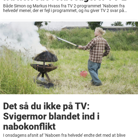
Både Simon og Markus Hvass fra TV 2-programmet ‘Naboen fra
helvede’ mener, der er fejl i programmet, og nu giver TV 2 svar på
tiltale. Det andet afsnit af Naboen fra helvede er netop løbet ...
Det så du ikke på TV:
Svigermor blandet ind i
nabokonflikt
I onsdagens afsnit af ‘Naboen fra helvede’ endte det med at blive