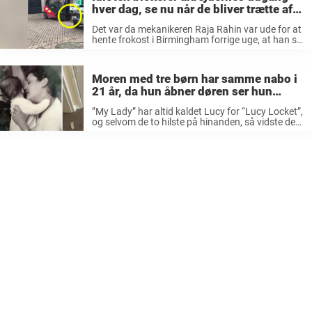
hver dag, se nu når de bliver trætte af
det og giver svar på tiltale
Det var da mekanikeren Raja Rahin var ude for at
hente frokost i Birmingham forrige uge, at han så
det bizarre syn. Der, midt på gaden, stod nemlig
en gaffeltruck… i fuld sving med at ...
Moren med tre børn har samme nabo i
21 år, da hun åbner døren ser hun
ødelæggelserne
”My Lady” har altid kaldet Lucy for “Lucy Locket”,
og selvom de to hilste på hinanden, så vidste de
ikke meget om hinanden. Lucy vidste, at “My
Lady” havde haft problemer med sit mentale
helbred, ...