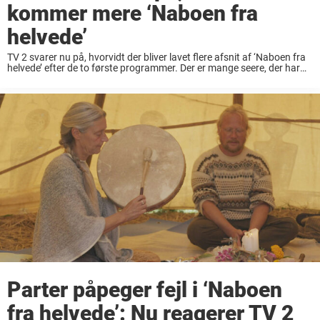
kommer mere ‘Naboen fra
helvede’
TV 2 svarer nu på, hvorvidt der bliver lavet flere afsnit af ‘Naboen fra
helvede’ efter de to første programmer. Der er mange seere, der har
fulgt med i nabokrigen mellem den alternative Markus Hvass ...
Parter påpeger fejl i ‘Naboen
fra helvede’: Nu reagerer TV 2