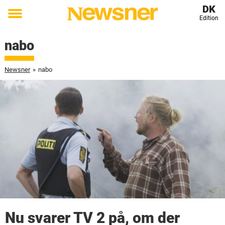
DK
Edition
Toggle
menu
nabo
Newsner
»
nabo
Nu svarer TV 2 på, om der