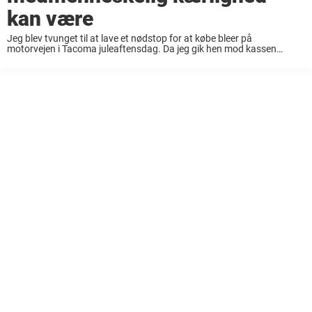
kan være
Jeg blev tvunget til at lave et nødstop for at købe bleer på
motorvejen i Tacoma juleaftensdag. Da jeg gik hen mod kassen
mærkede jeg, hvad jeg først troede var en kupon, som sat fast på ...