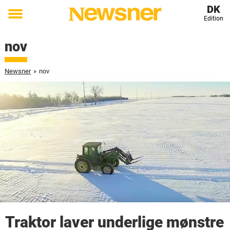
DK
Edition
Toggle
menu
nov
Newsner
»
nov
Traktor laver underlige mønstre