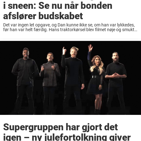
i sneen: Se nu når bonden
afslører budskabet
Det var ingen let opgave, og Dan kunne ikke se, om han var lykkedes,
før han var helt færdig. Hans traktorkørsel blev filmet nøje og smukt,
og det ser meget roligt ud, når han kører ...
Supergruppen har gjort det
igen – ny julefortolkning giver