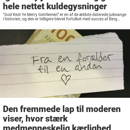
hele nettet kuldegysninger
“God Rest Ye Merry Gentlemen” er en af de ældste daterede julesange
i historien, og den er tidligere blevet fortolket med succes af Bing
Crosby. Men selvom julesangen er blevet udgivet i utroligt mange
populære ...
Den fremmede lap til moderen
viser, hvor stærk
medmenneskelig kærlighed