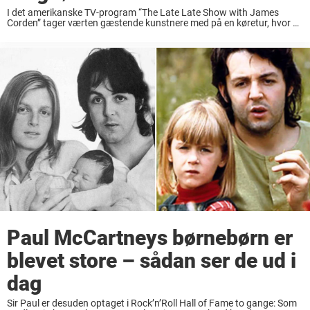
I det amerikanske TV-program “The Late Late Show with James
Corden” tager værten gæstende kunstnere med på en køretur, hvor de
synger sammen, mens James interviewer dem. Et koncept, som
virkelig er blevet populært blandt ...
Paul McCartneys børnebørn er
blevet store – sådan ser de ud i
dag
Sir Paul er desuden optaget i Rock’n’Roll Hall of Fame to gange: Som