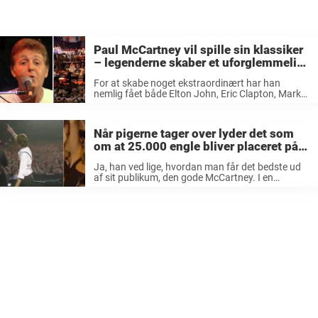
Paul McCartney vil spille sin klassiker
– legenderne skaber et uforglemmeligt
øjeblik
For at skabe noget ekstraordinært har han
nemlig fået både Elton John, Eric Clapton, Mark
Knopfler, Sting og Phil Collins til at hjælpe – for
nu bare lige at nævne et par stykker af de ...
Når pigerne tager over lyder det som
om at 25.000 engle bliver placeret på
jorden bare for at synge Beatles
Ja, han ved lige, hvordan man får det bedste ud
af sit publikum, den gode McCartney. I en
optræden i hjembyen Liverpool i 2008 lykkedes
det ex-Beatlen at forene 50.000 mennesker til at
lyde som ...