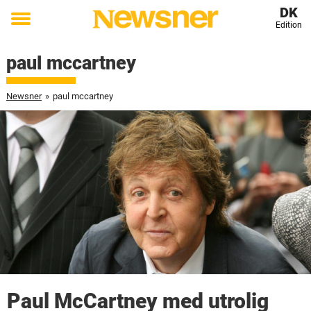
DK
Edition
Toggle
menu
paul mccartney
Newsner
»
paul mccartney
Paul McCartney med utrolig