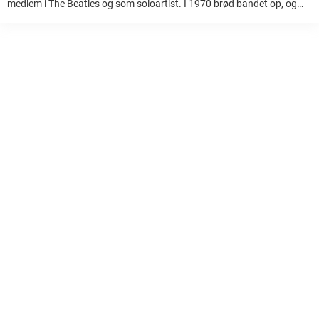
medlem i The Beatles og som soloartist. I 1970 brød bandet op, og
siden da har McCartney fremført sine sange som soloartist ...