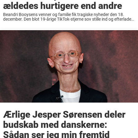
ældedes hurtigere end andre
Beandri Booysens venner og familie fik tragiske nyheder den 18.
december. Den blot 19-årige TikTok-stjerne sov stille ind og efterlader
sin familie og sine mange følgere i sorg. Beandri Booysen blev kendt
for sine inspirerende ...
Ærlige Jesper Sørensen deler
budskab med danskerne:
Sådan ser jeg min fremtid