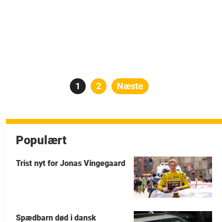
Indlægsinddeling
Side
1
Side
2
Næste
Populært
Trist nyt for Jonas Vingegaard
Spædbarn død i dansk