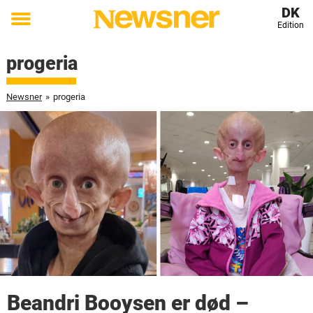
DK
Edition
Toggle
menu
progeria
Newsner
»
progeria
Beandri Booysen er død –