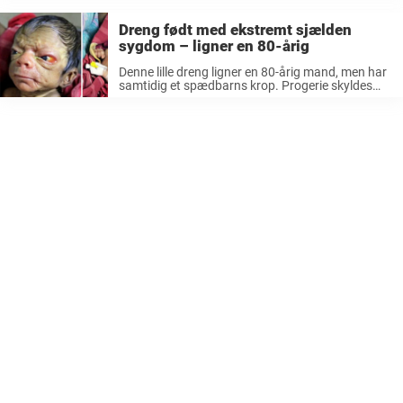
nyfødt barns krop. Et barn, som blev født ...
Dreng født med ekstremt sjælden
sygdom – ligner en 80-årig
Denne lille dreng ligner en 80-årig mand, men har
samtidig et spædbarns krop. Progerie skyldes
hurtig celledød, der nedbryder cellerne meget
hurtigere end normalt. Sygdommen, som rammer
én ud af fire millioner, indebærer, at han ældes ...