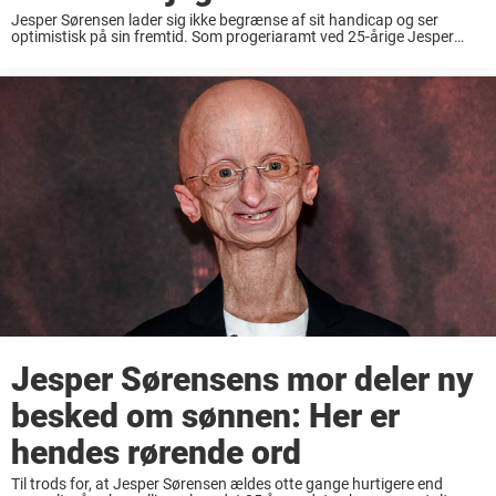
Jesper Sørensen lader sig ikke begrænse af sit handicap og ser
optimistisk på sin fremtid. Som progeriaramt ved 25-årige Jesper
Sørensen fra Nordjylland godt, at han hårde odds imod sig, hvis han
drømmer om en ...
Jesper Sørensens mor deler ny
besked om sønnen: Her er
hendes rørende ord
Til trods for, at Jesper Sørensen ældes otte gange hurtigere end