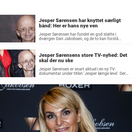
Jesper Sørensen har knyttet særligt
bånd: Her er hans nye ven
Jesper Sørensen har fundet en god støtte i
dværgen Dan Jakobsen, og de to kan forstå
hinanden på en hel særlig måde. Den 25-årige
Jesper Sørensen, der er kendt for at bære
handicappet Progeria, har ...
Jesper Sørensens store TV-nyhed: Det
skal der nu ske
Jesper Sørensen er snart aktuel i en ny TV-
dokumentar under titlen ‘Jesper længe leve’. Der
er sket mangt og meget i Jesper Sørensens liv de
seneste år, og nu kan seerne endnu engang
glæde sig ...