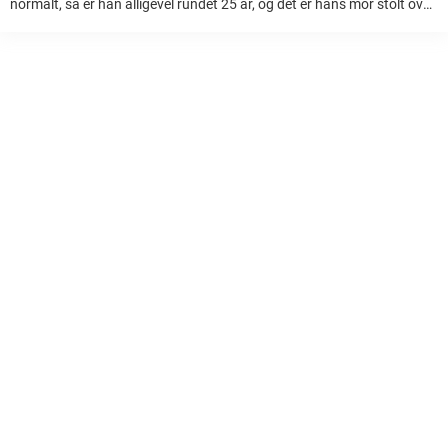
normalt, så er han alligevel rundet 25 år, og det er hans mor stolt over.
I dokumentaren ‘Jesper længe leve’, der blev sendt i ...