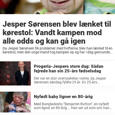
Jesper Sørensen blev lænket til
kørestol: Vandt kampen mod
alle odds og kan gå igen
Da Jesper Sørensen fik problemer med hofterne, blev han lænket til en
kørestol, men den unge mand tog kampen op og har i dag genvundet
sin førlighed. Danskerne er i den grad kommet på fornavn ...
Progeria-Jespers store dag: Sådan
fejrede han sin 25-års fødselsdag
Der var en stor overraskelse i vente, da Jesper
Sørensen søndag fyldte 25 år. En 25-års
fødselsdag er noget helt særligt, når man som
nordjyske Progeria-Jesper ikke har forventet at
blive særligt gammel på grund ...
Nyfødt baby ligner en 80-årig
Mød Bangladeshs ”Benjamin Button”, en nyfødt
som ligner en 80-årig … Han ser ud som om, han
er omkring 80 år gammel, men han har også et