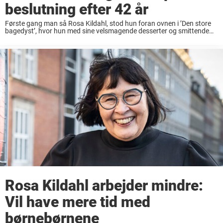
beslutning efter 42 år
Første gang man så Rosa Kildahl, stod hun foran ovnen i ’Den store
bagedyst’, hvor hun med sine velsmagende desserter og smittende
smil hurtigt fandt vej ind i seernes hjerter. Rosa Kildahl blev et kendt ...
Rosa Kildahl arbejder mindre:
Vil have mere tid med
børnebørnene