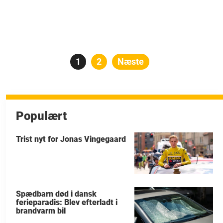
Indlægsinddeling
Side
1
Side
2
Næste
Populært
Trist nyt for Jonas Vingegaard
Spædbarn død i dansk
ferieparadis: Blev efterladt i
brandvarm bil