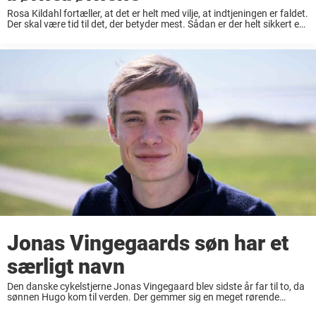
Rosa Kildahl fortæller, at det er helt med vilje, at indtjeningen er faldet.
Der skal være tid til det, der betyder mest. Sådan er der helt sikkert en
del, der går rundt og tænker i ...
Jonas Vingegaards søn har et
særligt navn
Den danske cykelstjerne Jonas Vingegaard blev sidste år far til to, da
sønnen Hugo kom til verden. Der gemmer sig en meget rørende
historie i hans mellemnavn. Jonas Vingegaard har i den grad slået sit