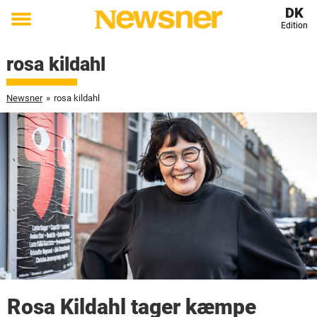
DK
Edition
Toggle
menu
rosa kildahl
Newsner
»
rosa kildahl
Rosa Kildahl tager kæmpe