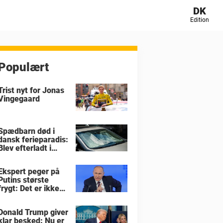
DK
Edition
Populært
Trist nyt for Jonas
Vingegaard
Spædbarn død i
dansk ferieparadis:
Blev efterladt i
brandvarm bil
Ekspert peger på
Putins største
frygt: Det er ikke
krigen i Ukraine
Donald Trump giver
klar besked: Nu er