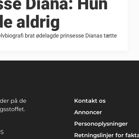
sse Diana: Hun
de aldrig
elvbiografi brat ødelagde prinsesse Dianas tætte
der på de
Kontakt os
sstoffet.
Annoncer
Personoplysninger
pS
Retningslinjer for fakt