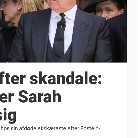
fter skandale:
r Sarah
sig
y hos sin afdøde ekskæreste efter Epstein-