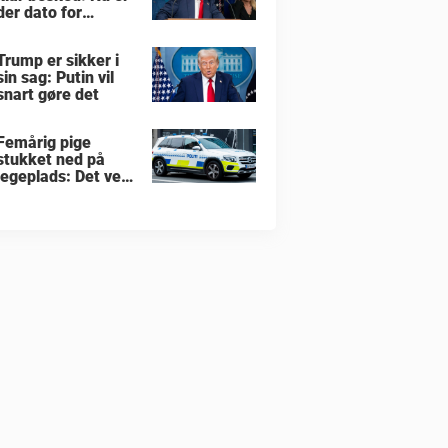
der dato for
hvornår han vil
overtage Grønland
Trump er sikker i
sin sag: Putin vil
snart gøre det
Femårig pige
stukket ned på
legeplads: Det ved
vi indtil nu