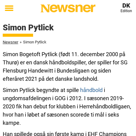
DK
Edition
Toggle
menu
Simon Pytlick
Newsner
»
Simon Pytlick
Simon Bogetoft Pytlick (født 11. december 2000 på
Thurø) er en dansk håndboldspiller, der spiller for SG
Flensburg Handewitt i Bundesligaen og siden
efteråret 2021 på det danske landshold.
Simon Pytlick begyndte at spille
håndbold
i
ungdomsafdelingen i GOG i 2012. I sæsonen 2019-
2020 fik han debut for klubben i Herrehåndboldligaen,
hvor han i løbet af sæsonen scorede ti mål i seks
kampe.
Han spillede også sin første kamp i EHF Champions