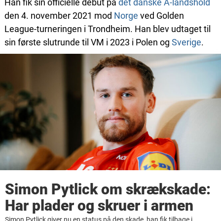
Han fik sin officielle debut på
det danske A-landshold
den 4. november 2021 mod
Norge
ved Golden
League-turneringen i Trondheim. Han blev udtaget til
sin første slutrunde til VM i 2023 i Polen og
Sverige
.
Simon Pytlick om skrækskade:
Har plader og skruer i armen
Simon Pytlick giver nu en status på den skade, han fik tilbage i