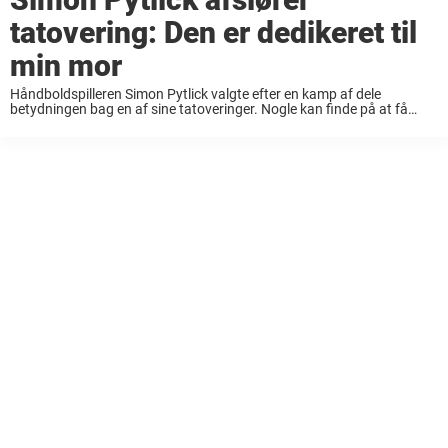
tatovering: Den er dedikeret til
min mor
Håndboldspilleren Simon Pytlick valgte efter en kamp af dele
betydningen bag en af sine tatoveringer. Nogle kan finde på at få
lavet en tatovering, fordi det ser pænt ud. Andre vælger at få lavet
noget, ...