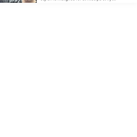
familiemedlem. Efter en forrygende fejring af VM-
holdet i København mandag, så kan
håndboldspiller Simon Pytlick nu glæde sig over,
at være ...