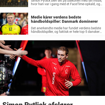
Simon Pytlick blev set på balkonen med sin mobil,
hvor han var i gang med et FaceTime-opkald, og
det var en særlig person, der var i den anden
ende. “Sikke’n fest vi har haft nu ...
Medie kårer verdens bedste
håndboldspiller: Danmark dominerer
Det anerkendte medie har fundet verdens bedste
håndboldspiller, og faktisk er hele top-5 danskere.
Hvis du har siddet og set håndbold-VM i disse
dage og stadig ikke er blevet overbevist om, at
Danmark er for ...
Simon Pytlick afslører