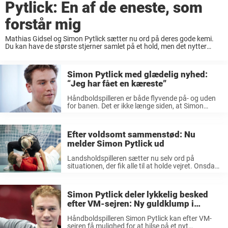
Pytlick: En af de eneste, som
forstår mig
Mathias Gidsel og Simon Pytlick sætter nu ord på deres gode kemi.
Du kan have de største stjerner samlet på et hold, men det nytter
intet, hvis der ikke er nogen kemi. Omvendt så er ...
Simon Pytlick med glædelig nyhed:
“Jeg har fået en kæreste”
Håndboldspilleren er både flyvende på- og uden
for banen. Det er ikke længe siden, at Simon
Pytlick kunne fejre en af sine allerstørste triumfer
i karrieren. Sammen med landsholdet var han
nemlig lige en smuttur ...
Efter voldsomt sammenstød: Nu
melder Simon Pytlick ud
Landsholdspilleren sætter nu selv ord på
situationen, der fik alle til at holde vejret. Onsdag
var der atter gang i de franske håndboldhaller, da
endnu en spillerunde skulle afvikles.
Herrelandsholdet stod denne gang overfor
Simon Pytlick deler lykkelig besked
Argentina, ...
efter VM-sejren: Ny guldklump i
familien
Håndboldspilleren Simon Pytlick kan efter VM-
sejren få mulighed for at hilse på et nyt