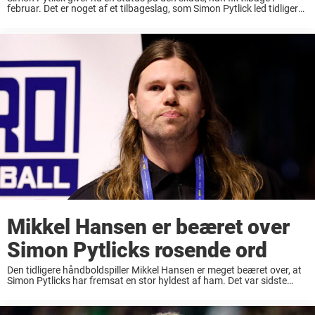
februar. Det er noget af et tilbageslag, som Simon Pytlick led tidligere i
år. Tilbage i februar måned brækkede håndboldspilleren sin skudarm
...
Mikkel Hansen er beæret over
Simon Pytlicks rosende ord
Den tidligere håndboldspiller Mikkel Hansen er meget beæret over, at
Simon Pytlicks har fremsat en stor hyldest af ham. Det var sidste
sommer, at håndboldspilleren Mikkel Hansen satte det sidste
punktum på sin karriere, da ...