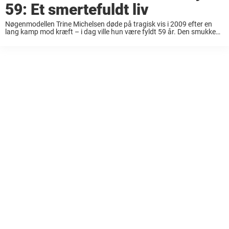
59: Et smertefuldt liv
Nøgenmodellen Trine Michelsen døde på tragisk vis i 2009 efter en
lang kamp mod kræft – i dag ville hun være fyldt 59 år. Den smukke
Trine Michelsen tog afsked med livet alt for tidligt ...