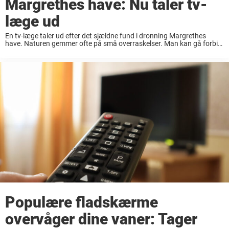
Margrethes have: Nu taler tv-
læge ud
En tv-læge taler ud efter det sjældne fund i dronning Margrethes
have. Naturen gemmer ofte på små overraskelser. Man kan gå forbi
noget dag efter dag uden at lægge mærke til det, indtil pludselig et ...
Populære fladskærme
overvåger dine vaner: Tager