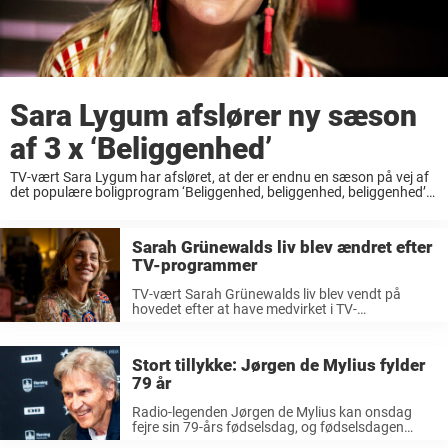
Sara Lygum afslører ny sæson
af 3 x ‘Beliggenhed’
TV-vært Sara Lygum har afsløret, at der er endnu en sæson på vej af
det populære boligprogram ‘Beliggenhed, beliggenhed, beliggenhed’.
Der er gode nyheder til alle fans af boligprogrammet ‘Beliggenhed,
beliggenhed, beliggenhed’, for Sara Lygum ...
Sarah Grünewalds liv blev ændret efter
TV-programmer
TV-vært Sarah Grünewalds liv blev vendt på
hovedet efter at have medvirket i TV-
programmerne ‘Shaolin’ og ‘Over Atlanten’. Det
har været en livsændrende oplevelse for TV-vært
Sarah Grünewald, at hun har medvirket i TV-
Stort tillykke: Jørgen de Mylius fylder
programmerne ‘Shaolin’ ...
79 år
Radio-legenden Jørgen de Mylius kan onsdag
fejre sin 79-års fødselsdag, og fødselsdagen
bliver naturligvis markeret med familien. Den 5.