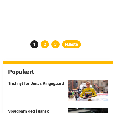
Indlægsinddeling
Side
1
Side
2
Side
3
Næste
Populært
Trist nyt for Jonas Vingegaard
Spædbarn død i dansk