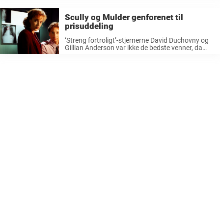
marts er en ganske særlig dag for DR-legenden
Jørgen de Mylius, for her kan han nemlig ...
Scully og Mulder genforenet til
prisuddeling
‘Streng fortroligt’-stjernerne David Duchovny og
Gillian Anderson var ikke de bedste venner, da
serien havde sin storhedstid, men for nyligt blev
de genforenet på scenen sammen. Der er løbet
meget vand i åen, siden David ...