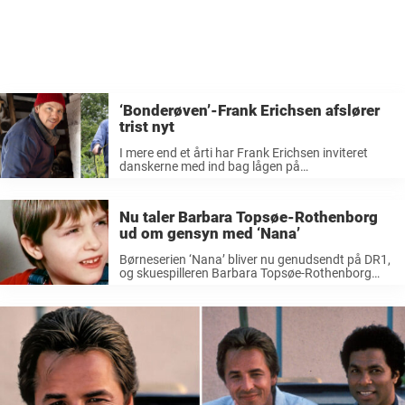
‘Bonderøven’-Frank Erichsen afslører
trist nyt
I mere end et årti har Frank Erichsen inviteret
danskerne med ind bag lågen på
Kastaniegaarden på Djursland. Her har vi fulgt
Frank Erichsens liv i pagt med naturen med
gamle redskaber i stedet for ...
Nu taler Barbara Topsøe-Rothenborg
ud om gensyn med ‘Nana’
Børneserien ‘Nana’ bliver nu genudsendt på DR1,
og skuespilleren Barbara Topsøe-Rothenborg
sætter nu ord på udsendelsen. Tilbage i
slutningen af 1980’erne var TV-serien ‘Nana’ det
helt store hit blandt børn og voksne. Her spillede
skuespilleren ...