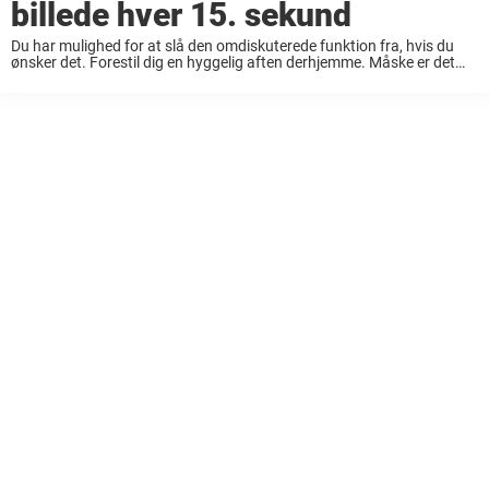
billede hver 15. sekund
Du har mulighed for at slå den omdiskuterede funktion fra, hvis du
ønsker det. Forestil dig en hyggelig aften derhjemme. Måske er det
weekend, og familien er samlet. Du har fundet den perfekte film eller
...