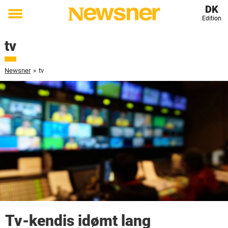
DK
Edition
Toggle
menu
tv
Newsner
»
tv
Tv-kendis idømt lang