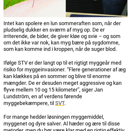
Intet kan spolere en lun sommeraften som, når der
pludselig dukker en sværm af myg op. De er
irriterende, de bider, de giver kløe og svie – og som
om det ikke var nok, kan myg bære på sygdomme,
som kan komme ind i kroppen, når de suger blod.
Ifølge STV er der langt op til et rigtigt myggeår med
risiko for myggeinvasioner. “Flere generationer af æg
kan klækkes på en sommer og blive til enorme
mængder. De er desuden meget aggressive og kan
flyve mellem 10 og 15 kilometer”, siger Jan
Lundström, en af verdens førende
myggebekæmpere, til
SVT
.
For mange hedder løsningen myggemiddel,
myggenet og dyre salver. Al hæder og ære til disse
metoder, men du bør være klar med en rigtig effektiv