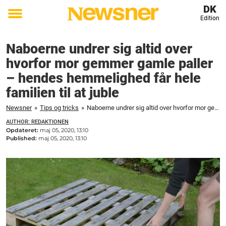
DK
Edition
Toggle
menu
Naboerne undrer sig altid over
hvorfor mor gemmer gamle paller
– hendes hemmelighed får hele
familien til at juble
Newsner
»
Tips og tricks
»
Naboerne undrer sig altid over hvorfor mor gemmer gamle paller – hendes hemmelighed får hele familien til at juble
AUTHOR: REDAKTIONEN
Opdateret:
maj 05, 2020, 13:10
Published:
maj 05, 2020, 13:10