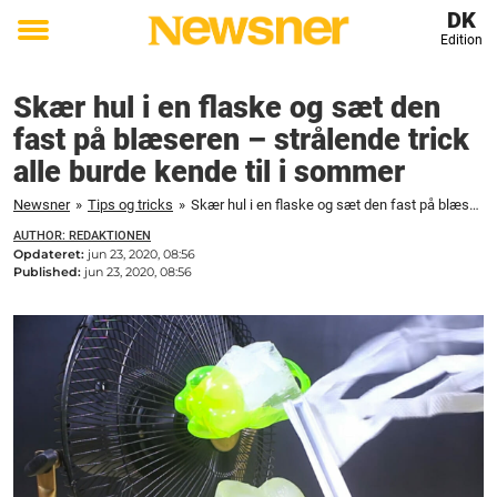
DK
Edition
Toggle
menu
Skær hul i en flaske og sæt den
fast på blæseren – strålende trick
alle burde kende til i sommer
Newsner
»
Tips og tricks
»
Skær hul i en flaske og sæt den fast på blæseren – strålende trick alle burde kende til i sommer
AUTHOR: REDAKTIONEN
Opdateret:
jun 23, 2020, 08:56
Published:
jun 23, 2020, 08:56