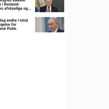
angreb vækker
e i Rusland:
es afskyelige og
ngsløse
ag endte i total
gelse for
imir Putin