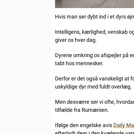
Hvis man ser dybt ind i et dyrs ø
Intelligens, kærlighed, venskab og
giver os hver dag.
Dyrene omkring os afspejler på 
tabt hos mennesker.
Derfor er det også vanskeligt at f
uskyldige dyr med fuldt overlæg.
Men desværre ser vi ofte, hvorda
tilfælde fra Rumænien.
Ifølge den engelske avis
Daily Ma
efterladt dem i den kvælende var