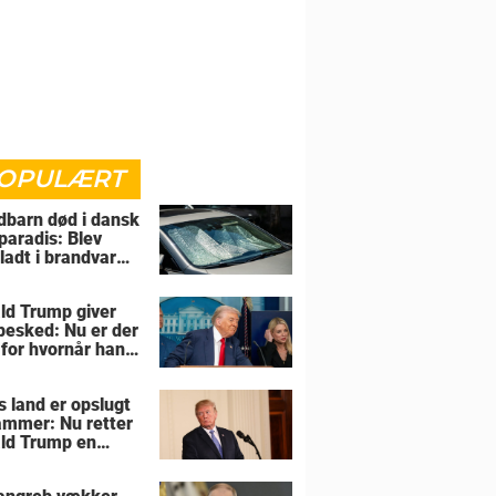
OPULÆRT
barn død i dansk
paradis: Blev
rladt i brandvarm
ld Trump giver
 besked: Nu er der
 for hvornår han
overtage Grønland
s land er opslugt
lammer: Nu retter
ld Trump en
sel mod allierede