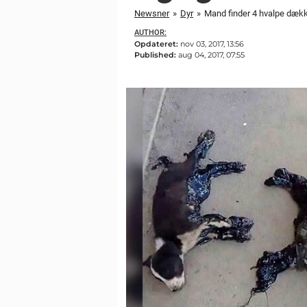
Newsner
»
Dyr
»
Mand finder 4 hvalpe dækket
AUTHOR:
Opdateret:
nov 03, 2017, 13:56
Published:
aug 04, 2017, 07:55