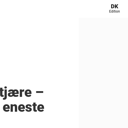
DK
Edition
tjære –
t eneste