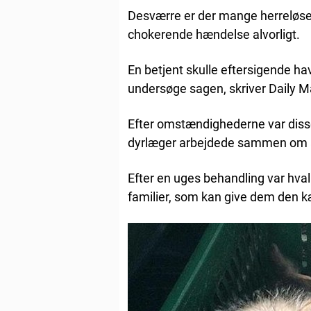
Desværre er der mange herreløse 
chokerende hændelse alvorligt.
En betjent skulle eftersigende have
undersøge sagen, skriver Daily Ma
Efter omstændighederne var disse
dyrlæger arbejdede sammen om 
Efter en uges behandling var hvalp
familier, som kan give dem den k