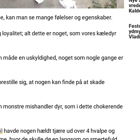
Nye 
vred
Kald
meni
jne, kan man se mange følelser og egenskaber.
Festd
ydmy
 loyalitet; alt dette er noget, som vores kæledyr
Vlad
en måde en uskyldighed, noget som nogle gange er
orestille sig, at nogen kan finde på at skade
n monstre mishandler dyr, som i dette chokerende
il
havde nogen hældt tjære ud over 4 hvalpe og
me, hvor de skulle dø en langsom og smertefuld