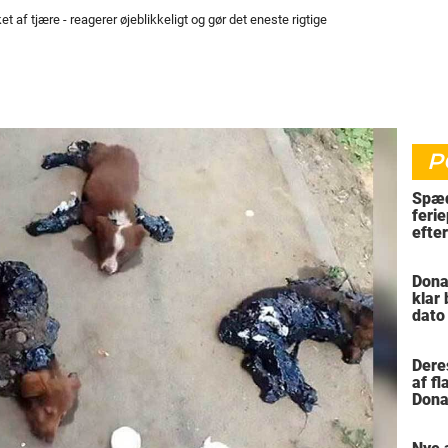
 af tjære - reagerer øjeblikkeligt og gør det eneste rigtige
P
Spæd
ferie
efte
bil
Dona
klar
dato
vil 
Dere
af f
Dona
trus