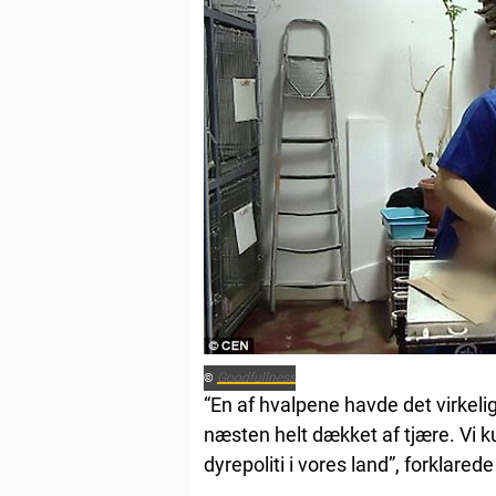
Goodfullness
©
“En af hvalpene havde det virkel
næsten helt dækket af tjære. Vi k
dyrepoliti i vores land”, forklared