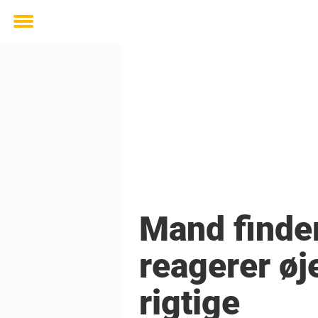
Toggle
menu
Mand finder
reagerer øj
rigtige