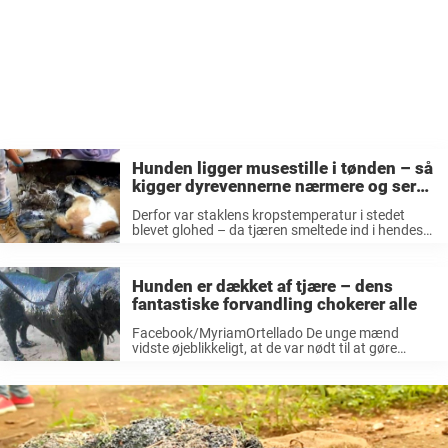
Hunden ligger musestille i tønden – så
kigger dyrevennerne nærmere og ser
den skoldhede tjære
Derfor var staklens kropstemperatur i stedet
blevet glohed – da tjæren smeltede ind i hendes
pels. Det gjorde, at hundes hud blev brændt af
tøndens metal. Da nogle dyrehelte hørte om den
stakkels hund, reagerede ...
Hunden er dækket af tjære – dens
fantastiske forvandling chokerer alle
Facebook/MyriamOrtellado De unge mænd
vidste øjeblikkeligt, at de var nødt til at gøre
noget, og heldigvis kom der en politibetjent forbi i
samme øjeblik. Sammen hjalp de hinanden og
tog hunden med til en dyrlæge, ...