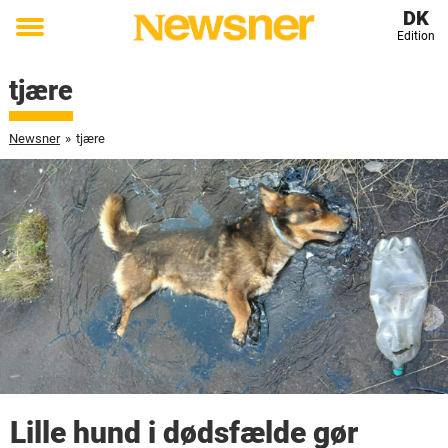
DK
Edition
Toggle
menu
tjære
Newsner
»
tjære
Lille hund i dødsfælde gør