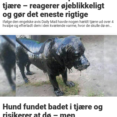
tjære – reagerer øjeblikkeligt
og gør det eneste rigtige
Ifølge den engelske avis Daily Mail havde nogen hældt tjære ud over 4
hvalpe og efterladt dem i den kvælende varme, hvor de skulle dø en
langsom og smertefuld død. Heldigvis kunne en privatperson slå
alarm i ...
Hund fundet badet i tjære og
risikerer at dø – men