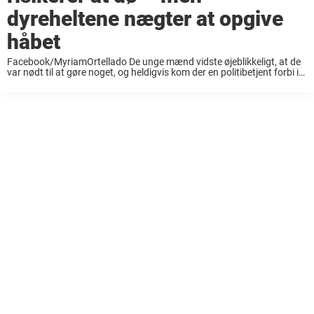
dyreheltene nægter at opgive
håbet
Facebook/MyriamOrtellado De unge mænd vidste øjeblikkeligt, at de
var nødt til at gøre noget, og heldigvis kom der en politibetjent forbi i
samme øjeblik. Sammen hjalp de hinanden og tog hunden med til en
dyrlæge, ...