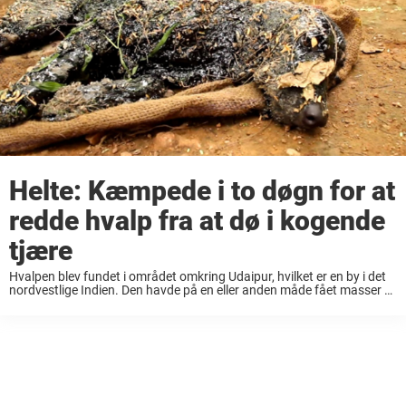
Helte: Kæmpede i to døgn for at
redde hvalp fra at dø i kogende
tjære
Hvalpen blev fundet i området omkring Udaipur, hvilket er en by i det
nordvestlige Indien. Den havde på en eller anden måde fået masser af
varmt, kogende tjære over sig. Personen, der fandt hunden, troede ...