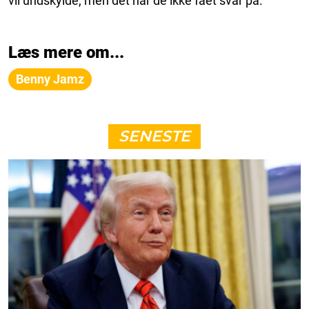
vil undskylde, men det har de ikke fået svar på.
Læs mere om...
Benny Jamz
SENESTE