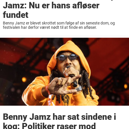
Jamz: Nu er hans afløser
fundet
Benny Jamz er blevet skrottet som følge af sin seneste dom, og
festivalen har derfor været nødt til at finde en afløser.
Benny Jamz har sat sindene i
kog: Politiker raser mod