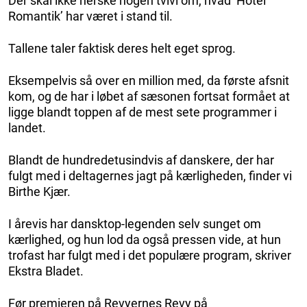
Der skal ikke herske nogen tvivl om, hvad ‘Hotel
Romantik’ har været i stand til.
Tallene taler faktisk deres helt eget sprog.
Eksempelvis så over en million med, da første afsnit
kom, og de har i løbet af sæsonen fortsat formået at
ligge blandt toppen af de mest sete programmer i
landet.
Blandt de hundredetusindvis af danskere, der har
fulgt med i deltagernes jagt på kærligheden, finder vi
Birthe Kjær.
I årevis har dansktop-legenden selv sunget om
kærlighed, og hun lod da også pressen vide, at hun
trofast har fulgt med i det populære program, skriver
Ekstra Bladet.
Før premieren på Revyernes Revy på