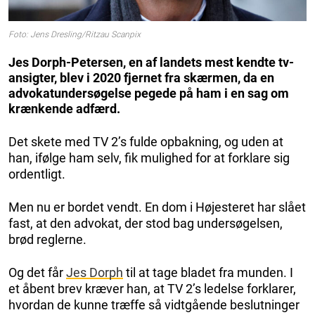
Foto: Jens Dresling/Ritzau Scanpix
Jes Dorph-Petersen, en af landets mest kendte tv-
ansigter, blev i 2020 fjernet fra skærmen, da en
advokatundersøgelse pegede på ham i en sag om
krænkende adfærd.
Det skete med TV 2’s fulde opbakning, og uden at
han, ifølge ham selv, fik mulighed for at forklare sig
ordentligt.
Men nu er bordet vendt. En dom i Højesteret har slået
fast, at den advokat, der stod bag undersøgelsen,
brød reglerne.
Og det får
Jes Dorph
til at tage bladet fra munden. I
et åbent brev kræver han, at TV 2’s ledelse forklarer,
hvordan de kunne træffe så vidtgående beslutninger