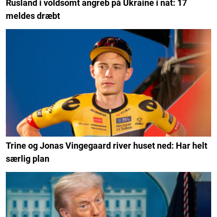
Rusland i voldsomt angreb på Ukraine i nat: 17
meldes dræbt
Trine og Jonas Vingegaard river huset ned: Har helt
særlig plan