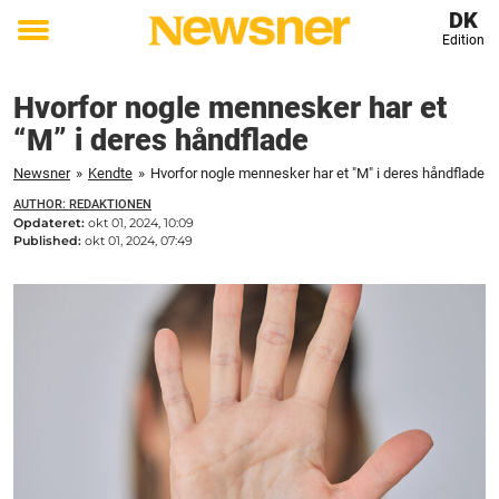
DK
Edition
Toggle
menu
Hvorfor nogle mennesker har et
“M” i deres håndflade
Newsner
»
Kendte
»
Hvorfor nogle mennesker har et "M" i deres håndflade
AUTHOR: REDAKTIONEN
Opdateret:
okt 01, 2024, 10:09
Published:
okt 01, 2024, 07:49