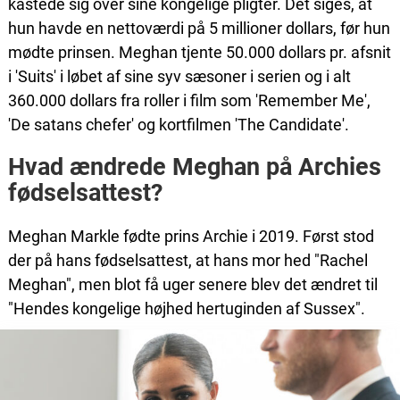
kastede sig over sine kongelige pligter. Det siges, at
hun havde en nettoværdi på 5 millioner dollars, før hun
mødte prinsen. Meghan tjente 50.000 dollars pr. afsnit
i 'Suits' i løbet af sine syv sæsoner i serien og i alt
360.000 dollars fra roller i film som 'Remember Me',
'De satans chefer' og kortfilmen 'The Candidate'.
Hvad ændrede Meghan på Archies
fødselsattest?
Meghan Markle fødte prins Archie i 2019. Først stod
der på hans fødselsattest, at hans mor hed "Rachel
Meghan", men blot få uger senere blev det ændret til
"Hendes kongelige højhed hertuginden af Sussex".