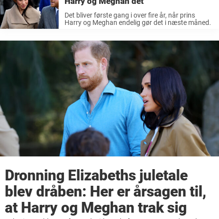
Harry og Meghan det
Det bliver første gang i over fire år, når prins
Harry og Meghan endelig gør det i næste måned.
Dronning Elizabeths juletale
blev dråben: Her er årsagen til,
at Harry og Meghan trak sig