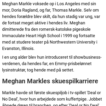
Meghan Markle voksede op i Los Angeles med sin
mor, Doria Ragland, og far, Thomas Markle. Selv om
hendes forældre blev skilt, da hun stadig var ung, var
de fortsat meget aktive i hendes liv. Meghan
dimitterede fra den romersk-katolske pigeskole
Immaculate Heart High School i 1999 og fortsatte
med at studere teater på Northwestern University i
Evanston, Illinois.
I en ung alder blev hun introduceret til showbusiness-
verdenen, da hendes far, en Emmy-prisbelønnet
lysinstruktør, tog hende med på settet.
Meghan Markles skuespilkarriere
Markle havde sit første skuespiljob i tv-spillet 'Deal or
No Deal', hvor hun arbejdede som kuffertpige. Jobbet
åbnede døren til branchen, og efter 'Deal or No Deal'