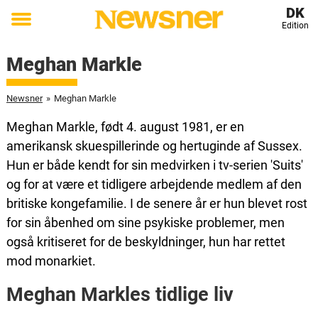
DK
Edition
Toggle
menu
Meghan Markle
Newsner
»
Meghan Markle
Meghan Markle, født 4. august 1981, er en
amerikansk skuespillerinde og hertuginde af Sussex.
Hun er både kendt for sin medvirken i tv-serien 'Suits'
og for at være et tidligere arbejdende medlem af den
britiske kongefamilie. I de senere år er hun blevet rost
for sin åbenhed om sine psykiske problemer, men
også kritiseret for de beskyldninger, hun har rettet
mod monarkiet.
Meghan Markles tidlige liv