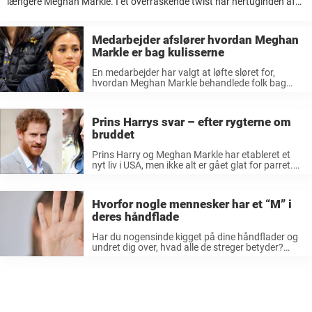
længere Meghan Markle. I et overraskende twist har hertuginden af
Sussex taget “Sussex” til sig som sit nye efternavn og følger dermed
sin mand, ...
Medarbejder afslører hvordan Meghan
Markle er bag kulisserne
En medarbejder har valgt at løfte sløret for,
hvordan Meghan Markle behandlede folk bag
kulisserne på hendes program. Det er bestemt
ikke første gang, at Meghan Markle er i medierne
søgelys. Sådan har hendes liv ...
Prins Harrys svar – efter rygterne om
bruddet
Prins Harry og Meghan Markle har etableret et
nyt liv i USA, men ikke alt er gået glat for parret.
For næsten fem år siden flyttede parret til
Montecito i USA i jagten på et ...
Hvorfor nogle mennesker har et “M” i
deres håndflade
Har du nogensinde kigget på dine håndflader og
undret dig over, hvad alle de streger betyder?
Hvis du spørger en håndlæser, vil du få at vide, at
hver linje har en bestemt betydning. Og hvis ...