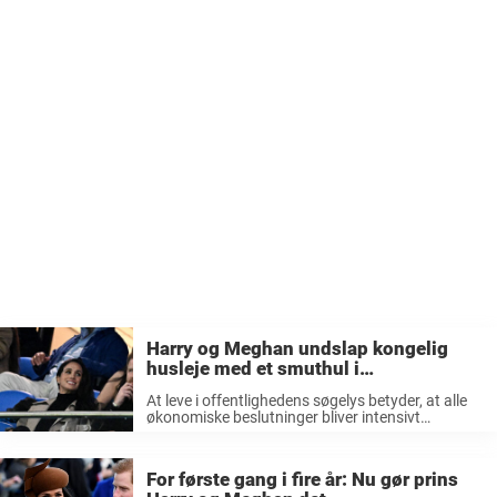
Harry og Meghan undslap kongelig
husleje med et smuthul i
millionklassen
At leve i offentlighedens søgelys betyder, at alle
økonomiske beslutninger bliver intensivt
gransket. Her afsløres en usædvanlig aftale, der
ændrede alt for et kendt pars boligsituation.
For første gang i fire år: Nu gør prins