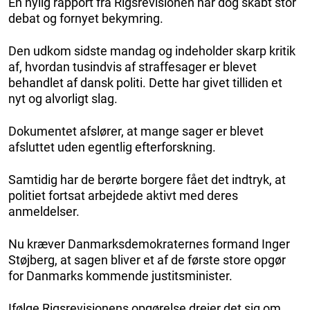
En nylig rapport fra Rigsrevisionen har dog skabt stor
debat og fornyet bekymring.
Den udkom sidste mandag og indeholder skarp kritik
af, hvordan tusindvis af straffesager er blevet
behandlet af dansk politi. Dette har givet tilliden et
nyt og alvorligt slag.
Dokumentet afslører, at mange sager er blevet
afsluttet uden egentlig efterforskning.
Samtidig har de berørte borgere fået det indtryk, at
politiet fortsat arbejdede aktivt med deres
anmeldelser.
Nu kræver Danmarksdemokraternes formand Inger
Støjberg, at sagen bliver et af de første store opgør
for Danmarks kommende justitsminister.
Ifølge Rigsrevisionens opgørelse drejer det sig om